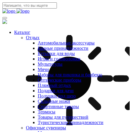
Каталог
Отдых
Автомобильные аксессуары
Банные принадлежности
Бутылки для воды
Игры и головоломки
Мультитулы
Мячи
Наборы для пикника и барбекю
Оптические приборы
Пляжный отдых
Подарки для дачи
Подушки под шею
Складные ножи
Спортивные товары
Термосы
Товары для путешествий
Туристические принадлежности
Офисные сувениры