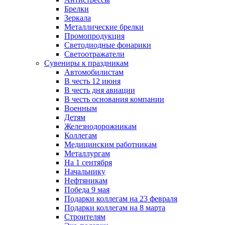
Брелки
Зеркала
Металлические брелки
Промопродукция
Светодиодные фонарики
Светоотражатели
Сувениры к праздникам
Автомобилистам
В честь 12 июня
В честь дня авиации
В честь основания компании
Военным
Детям
Железнодорожникам
Коллегам
Медицинским работникам
Металлургам
На 1 сентября
Начальнику
Нефтяникам
Победа 9 мая
Подарки коллегам на 23 февраля
Подарки коллегам на 8 марта
Строителям