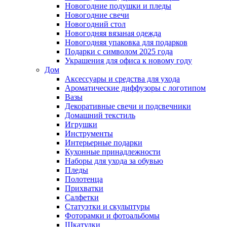
Новогодние подушки и пледы
Новогодние свечи
Новогодний стол
Новогодняя вязаная одежда
Новогодняя упаковка для подарков
Подарки с символом 2025 года
Украшения для офиса к новому году
Дом
Аксессуары и средства для ухода
Ароматические диффузоры с логотипом
Вазы
Декоративные свечи и подсвечники
Домашний текстиль
Игрушки
Инструменты
Интерьерные подарки
Кухонные принадлежности
Наборы для ухода за обувью
Пледы
Полотенца
Прихватки
Салфетки
Статуэтки и скульптуры
Фоторамки и фотоальбомы
Шкатулки