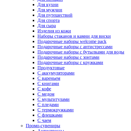
Для кухни
Для мужчин
Для путешествий
Для спорта
Для сыра
Изделия из кожи
Наборы стаканов и камни для виски
Подарочные наборы welcome pack
Подарочные наборы с антистрессами
Подарочные наборы с бутылками для воды
Подарочные наборы с зонтами
Подарочные наборы с кружками
Продуктовые
С аккумуляторами
С вареньем
С книгами
С кофе
С медом
С мультитулами
С пледами
С термокружками
С флешками
С чаем
Промо-сувениры
Антистрессы