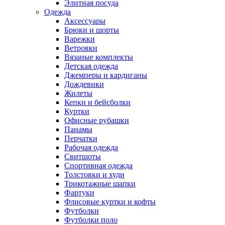
Элитная посуда
Одежда
Аксессуары
Брюки и шорты
Варежки
Ветровки
Вязаные комплекты
Детская одежда
Джемперы и кардиганы
Дождевики
Жилеты
Кепки и бейсболки
Куртки
Офисные рубашки
Панамы
Перчатки
Рабочая одежда
Свитшоты
Спортивная одежда
Толстовки и худи
Трикотажные шапки
Фартуки
Флисовые куртки и кофты
Футболки
Футболки поло