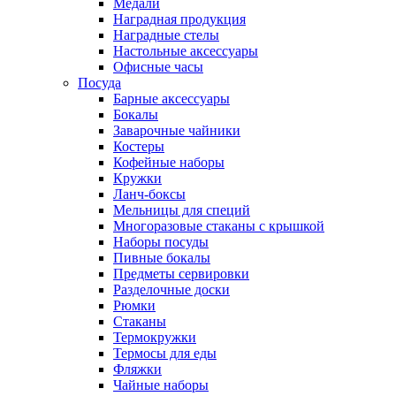
Медали
Наградная продукция
Наградные стелы
Настольные аксессуары
Офисные часы
Посуда
Барные аксессуары
Бокалы
Заварочные чайники
Костеры
Кофейные наборы
Кружки
Ланч-боксы
Мельницы для специй
Многоразовые стаканы с крышкой
Наборы посуды
Пивные бокалы
Предметы сервировки
Разделочные доски
Рюмки
Стаканы
Термокружки
Термосы для еды
Фляжки
Чайные наборы