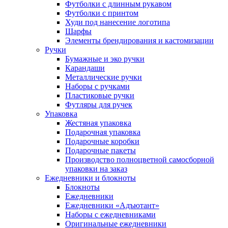
Футболки с длинным рукавом
Футболки с принтом
Худи под нанесение логотипа
Шарфы
Элементы брендирования и кастомизации
Ручки
Бумажные и эко ручки
Карандаши
Металлические ручки
Наборы с ручками
Пластиковые ручки
Футляры для ручек
Упаковка
Жестяная упаковка
Подарочная упаковка
Подарочные коробки
Подарочные пакеты
Производство полноцветной самосборной
упаковки на заказ
Ежедневники и блокноты
Блокноты
Ежедневники
Ежедневники «Адъютант»
Наборы с ежедневниками
Оригинальные ежедневники