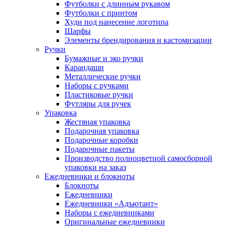
Футболки с длинным рукавом
Футболки с принтом
Худи под нанесение логотипа
Шарфы
Элементы брендирования и кастомизации
Ручки
Бумажные и эко ручки
Карандаши
Металлические ручки
Наборы с ручками
Пластиковые ручки
Футляры для ручек
Упаковка
Жестяная упаковка
Подарочная упаковка
Подарочные коробки
Подарочные пакеты
Производство полноцветной самосборной
упаковки на заказ
Ежедневники и блокноты
Блокноты
Ежедневники
Ежедневники «Адъютант»
Наборы с ежедневниками
Оригинальные ежедневники