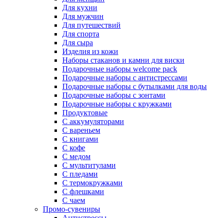
Для кухни
Для мужчин
Для путешествий
Для спорта
Для сыра
Изделия из кожи
Наборы стаканов и камни для виски
Подарочные наборы welcome pack
Подарочные наборы с антистрессами
Подарочные наборы с бутылками для воды
Подарочные наборы с зонтами
Подарочные наборы с кружками
Продуктовые
С аккумуляторами
С вареньем
С книгами
С кофе
С медом
С мультитулами
С пледами
С термокружками
С флешками
С чаем
Промо-сувениры
Антистрессы