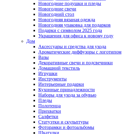
Новогодние подушки и пледы
Новогодние свечи
Новогодний стол
Новогодняя вязаная одежда
Новогодняя упаковка для подарков
Подарки с символом 2025 года
Украшения для офиса к новому году
Дом
Аксессуары и средства для ухода
Ароматические диффузоры с логотипом
Вазы
Декоративные свечи и подсвечники
Домашний текстиль
Игрушки
Инструменты
Интерьерные подарки
Кухонные принадлежности
Наборы для ухода за обувью
Пледы
Полотенца
Прихватки
Салфетки
Статуэтки и скульптуры
Фоторамки и фотоальбомы
Шкатулки