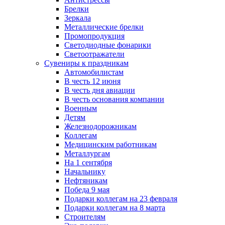
Брелки
Зеркала
Металлические брелки
Промопродукция
Светодиодные фонарики
Светоотражатели
Сувениры к праздникам
Автомобилистам
В честь 12 июня
В честь дня авиации
В честь основания компании
Военным
Детям
Железнодорожникам
Коллегам
Медицинским работникам
Металлургам
На 1 сентября
Начальнику
Нефтяникам
Победа 9 мая
Подарки коллегам на 23 февраля
Подарки коллегам на 8 марта
Строителям