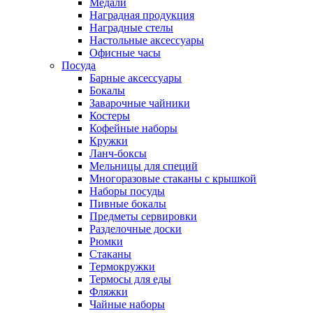
Медали
Наградная продукция
Наградные стелы
Настольные аксессуары
Офисные часы
Посуда
Барные аксессуары
Бокалы
Заварочные чайники
Костеры
Кофейные наборы
Кружки
Ланч-боксы
Мельницы для специй
Многоразовые стаканы с крышкой
Наборы посуды
Пивные бокалы
Предметы сервировки
Разделочные доски
Рюмки
Стаканы
Термокружки
Термосы для еды
Фляжки
Чайные наборы