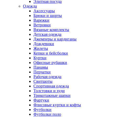
Элитная посуда
Одежда
Аксессуары
Брюки и шорты
Варежки
Ветровки
Вязаные комплекты
Детская одежда
Джемперы и кардиганы
Дождевики
Жилеты
Кепки и бейсболки
Куртки
Офисные рубашки
Панамы
Перчатки
Рабочая одежда
Свитшоты
Спортивная одежда
Толстовки и худи
Трикотажные шапки
Фартуки
Флисовые куртки и кофты
Футболки
Футболки поло