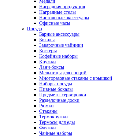
Медали
Наградная продукция
Наградные стелы
Настольные аксессуары
Офисные часы
Посуда
Барные аксессуары
Бокалы
Заварочные чайники
Костеры
Кофейные наборы
Кружки
Ланч-боксы
Мельницы для специй
Многоразовые стаканы с крышкой
Наборы посуды
Пивные бокалы
Предметы сервировки
Разделочные доски
Рюмки
Стаканы
Термокружки
Термосы для еды
Фляжки
Чайные наборы