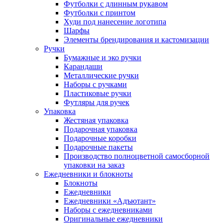
Футболки с длинным рукавом
Футболки с принтом
Худи под нанесение логотипа
Шарфы
Элементы брендирования и кастомизации
Ручки
Бумажные и эко ручки
Карандаши
Металлические ручки
Наборы с ручками
Пластиковые ручки
Футляры для ручек
Упаковка
Жестяная упаковка
Подарочная упаковка
Подарочные коробки
Подарочные пакеты
Производство полноцветной самосборной
упаковки на заказ
Ежедневники и блокноты
Блокноты
Ежедневники
Ежедневники «Адъютант»
Наборы с ежедневниками
Оригинальные ежедневники