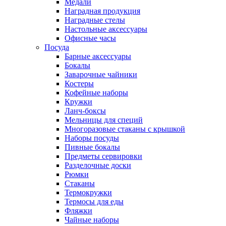
Медали
Наградная продукция
Наградные стелы
Настольные аксессуары
Офисные часы
Посуда
Барные аксессуары
Бокалы
Заварочные чайники
Костеры
Кофейные наборы
Кружки
Ланч-боксы
Мельницы для специй
Многоразовые стаканы с крышкой
Наборы посуды
Пивные бокалы
Предметы сервировки
Разделочные доски
Рюмки
Стаканы
Термокружки
Термосы для еды
Фляжки
Чайные наборы