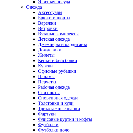
Элитная посуда
Одежда
Аксессуары
Брюки и шорты
Варежки
Ветровки
Вязаные комплекты
Детская одежда
Джемперы и кардиганы
Дождевики
Жилеты
Кепки и бейсболки
Куртки
Офисные рубашки
Панамы
Перчатки
Рабочая одежда
Свитшоты
Спортивная одежда
Толстовки и худи
Трикотажные шапки
Фартуки
Флисовые куртки и кофты
Футболки
Футболки поло