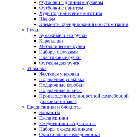
Футболки с длинным рукавом
Футболки с принтом
Худи под нанесение логотипа
Шарфы
Элементы брендирования и кастомизации
Ручки
Бумажные и эко ручки
Карандаши
Металлические ручки
Наборы с ручками
Пластиковые ручки
Футляры для ручек
Упаковка
Жестяная упаковка
Подарочная упаковка
Подарочные коробки
Подарочные пакеты
Производство полноцветной самосборной
упаковки на заказ
Ежедневники и блокноты
Блокноты
Ежедневники
Ежедневники «Адъютант»
Наборы с ежедневниками
Оригинальные ежедневники