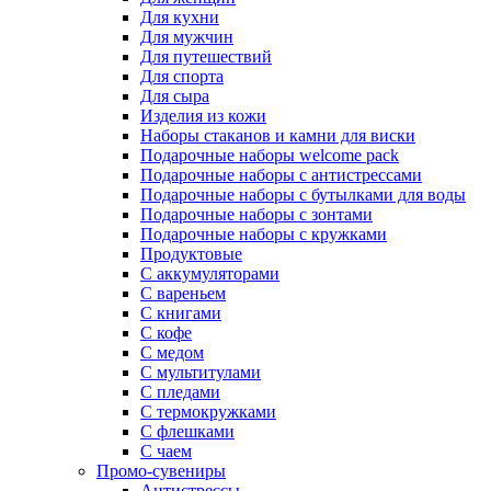
Для кухни
Для мужчин
Для путешествий
Для спорта
Для сыра
Изделия из кожи
Наборы стаканов и камни для виски
Подарочные наборы welcome pack
Подарочные наборы с антистрессами
Подарочные наборы с бутылками для воды
Подарочные наборы с зонтами
Подарочные наборы с кружками
Продуктовые
С аккумуляторами
С вареньем
С книгами
С кофе
С медом
С мультитулами
С пледами
С термокружками
С флешками
С чаем
Промо-сувениры
Антистрессы