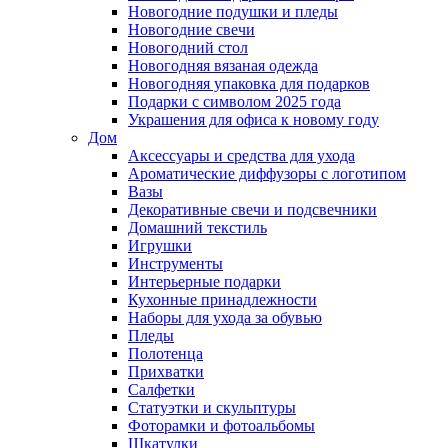
Новогодние подушки и пледы
Новогодние свечи
Новогодний стол
Новогодняя вязаная одежда
Новогодняя упаковка для подарков
Подарки с символом 2025 года
Украшения для офиса к новому году
Дом
Аксессуары и средства для ухода
Ароматические диффузоры с логотипом
Вазы
Декоративные свечи и подсвечники
Домашний текстиль
Игрушки
Инструменты
Интерьерные подарки
Кухонные принадлежности
Наборы для ухода за обувью
Пледы
Полотенца
Прихватки
Салфетки
Статуэтки и скульптуры
Фоторамки и фотоальбомы
Шкатулки