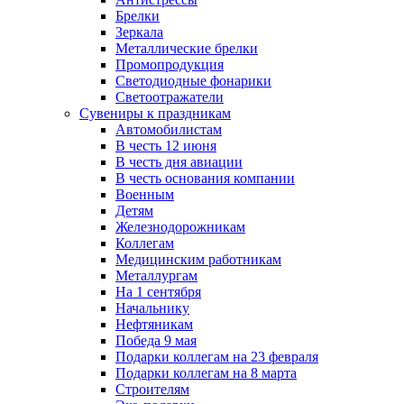
Брелки
Зеркала
Металлические брелки
Промопродукция
Светодиодные фонарики
Светоотражатели
Сувениры к праздникам
Автомобилистам
В честь 12 июня
В честь дня авиации
В честь основания компании
Военным
Детям
Железнодорожникам
Коллегам
Медицинским работникам
Металлургам
На 1 сентября
Начальнику
Нефтяникам
Победа 9 мая
Подарки коллегам на 23 февраля
Подарки коллегам на 8 марта
Строителям