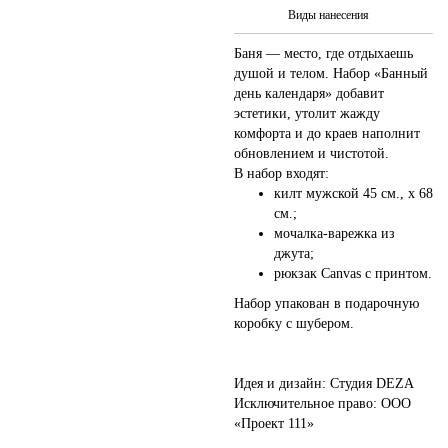
Виды нанесения
Баня — место, где отдыхаешь
душой и телом. Набор «Банный
день календаря» добавит
эстетики, утолит жажду
комфорта и до краев наполнит
обновлением и чистотой.
В набор входят:
килт мужской 45 см., х 68
см.;
мочалка-варежка из
джута;
рюкзак Canvas с принтом.
Набор упакован в подарочную
коробку с шубером.
Идея и дизайн: Студия DEZA
Исключительное право: ООО
«Проект 111»