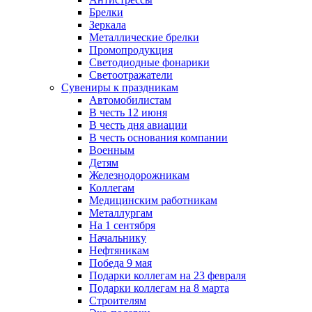
Брелки
Зеркала
Металлические брелки
Промопродукция
Светодиодные фонарики
Светоотражатели
Сувениры к праздникам
Автомобилистам
В честь 12 июня
В честь дня авиации
В честь основания компании
Военным
Детям
Железнодорожникам
Коллегам
Медицинским работникам
Металлургам
На 1 сентября
Начальнику
Нефтяникам
Победа 9 мая
Подарки коллегам на 23 февраля
Подарки коллегам на 8 марта
Строителям