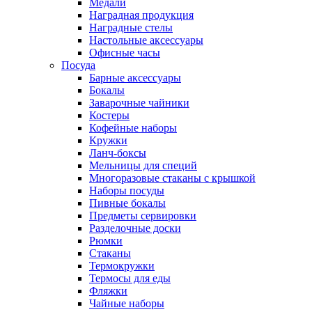
Медали
Наградная продукция
Наградные стелы
Настольные аксессуары
Офисные часы
Посуда
Барные аксессуары
Бокалы
Заварочные чайники
Костеры
Кофейные наборы
Кружки
Ланч-боксы
Мельницы для специй
Многоразовые стаканы с крышкой
Наборы посуды
Пивные бокалы
Предметы сервировки
Разделочные доски
Рюмки
Стаканы
Термокружки
Термосы для еды
Фляжки
Чайные наборы