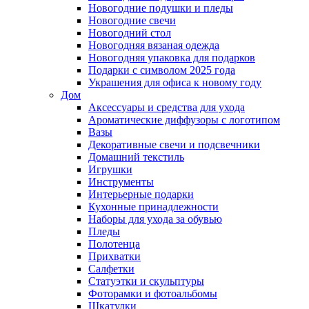
Новогодние подушки и пледы
Новогодние свечи
Новогодний стол
Новогодняя вязаная одежда
Новогодняя упаковка для подарков
Подарки с символом 2025 года
Украшения для офиса к новому году
Дом
Аксессуары и средства для ухода
Ароматические диффузоры с логотипом
Вазы
Декоративные свечи и подсвечники
Домашний текстиль
Игрушки
Инструменты
Интерьерные подарки
Кухонные принадлежности
Наборы для ухода за обувью
Пледы
Полотенца
Прихватки
Салфетки
Статуэтки и скульптуры
Фоторамки и фотоальбомы
Шкатулки