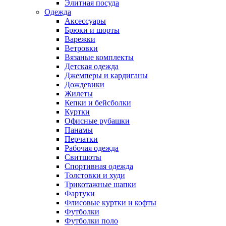
Элитная посуда
Одежда
Аксессуары
Брюки и шорты
Варежки
Ветровки
Вязаные комплекты
Детская одежда
Джемперы и кардиганы
Дождевики
Жилеты
Кепки и бейсболки
Куртки
Офисные рубашки
Панамы
Перчатки
Рабочая одежда
Свитшоты
Спортивная одежда
Толстовки и худи
Трикотажные шапки
Фартуки
Флисовые куртки и кофты
Футболки
Футболки поло