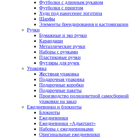
Футболки с длинным рукавом
Футболки с принтом
Худи под нанесение логотипа
Шарфы
Элементы брендирования и кастомизации
Ручки
Бумажные и эко ручки
Карандаши
Металлические ручки
Наборы с ручками
Пластиковые ручки
Футляры для ручек
Упаковка
Жестяная упаковка
Подарочная упаковка
Подарочные коробки
Подарочные пакеты
Производство полноцветной самосборной
упаковки на заказ
Ежедневники и блокноты
Блокноты
Ежедневники
Ежедневники «Адъютант»
Наборы с ежедневниками
Оригинальные ежедневники