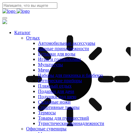
Каталог
Отдых
Автомобильные аксессуары
Банные принадлежности
Бутылки для воды
Игры и головоломки
Мультитулы
Мячи
Наборы для пикника и барбекю
Оптические приборы
Пляжный отдых
Подарки для дачи
Подушки под шею
Складные ножи
Спортивные товары
Термосы
Товары для путешествий
Туристические принадлежности
Офисные сувениры