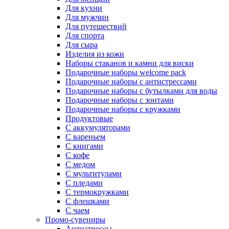
Для кухни
Для мужчин
Для путешествий
Для спорта
Для сыра
Изделия из кожи
Наборы стаканов и камни для виски
Подарочные наборы welcome pack
Подарочные наборы с антистрессами
Подарочные наборы с бутылками для воды
Подарочные наборы с зонтами
Подарочные наборы с кружками
Продуктовые
С аккумуляторами
С вареньем
С книгами
С кофе
С медом
С мультитулами
С пледами
С термокружками
С флешками
С чаем
Промо-сувениры
Антистрессы