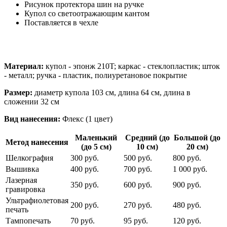
Рисунок протектора шин на ручке
Купол со светоотражающим кантом
Поставляется в чехле
Материал:
купол - эпонж 210T; каркас - стеклопластик; шток
- металл; ручка - пластик, полиуретановое покрытие
Размер:
диаметр купола 103 см, длина 64 см, длина в
сложении 32 см
Вид нанесения:
Флекс (1 цвет)
Маленький
Средний (до
Большой (до
Метод нанесения
(до 5 см)
10 см)
20 см)
Шелкография
300 руб.
500 руб.
800 руб.
Вышивка
400 руб.
700 руб.
1 000 руб.
Лазерная
350 руб.
600 руб.
900 руб.
гравировка
Ультрафиолетовая
200 руб.
270 руб.
480 руб.
печать
Тампопечать
70 руб.
95 руб.
120 руб.