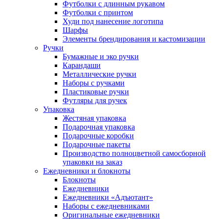
Футболки с длинным рукавом
Футболки с принтом
Худи под нанесение логотипа
Шарфы
Элементы брендирования и кастомизации
Ручки
Бумажные и эко ручки
Карандаши
Металлические ручки
Наборы с ручками
Пластиковые ручки
Футляры для ручек
Упаковка
Жестяная упаковка
Подарочная упаковка
Подарочные коробки
Подарочные пакеты
Производство полноцветной самосборной
упаковки на заказ
Ежедневники и блокноты
Блокноты
Ежедневники
Ежедневники «Адъютант»
Наборы с ежедневниками
Оригинальные ежедневники