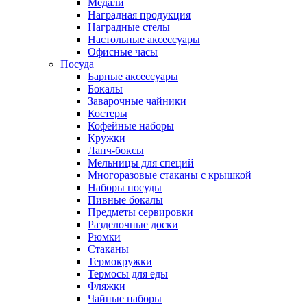
Медали
Наградная продукция
Наградные стелы
Настольные аксессуары
Офисные часы
Посуда
Барные аксессуары
Бокалы
Заварочные чайники
Костеры
Кофейные наборы
Кружки
Ланч-боксы
Мельницы для специй
Многоразовые стаканы с крышкой
Наборы посуды
Пивные бокалы
Предметы сервировки
Разделочные доски
Рюмки
Стаканы
Термокружки
Термосы для еды
Фляжки
Чайные наборы