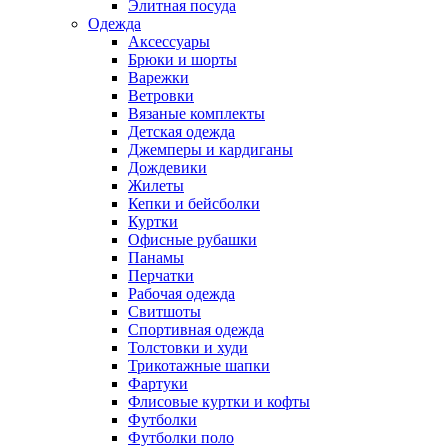
Элитная посуда
Одежда
Аксессуары
Брюки и шорты
Варежки
Ветровки
Вязаные комплекты
Детская одежда
Джемперы и кардиганы
Дождевики
Жилеты
Кепки и бейсболки
Куртки
Офисные рубашки
Панамы
Перчатки
Рабочая одежда
Свитшоты
Спортивная одежда
Толстовки и худи
Трикотажные шапки
Фартуки
Флисовые куртки и кофты
Футболки
Футболки поло