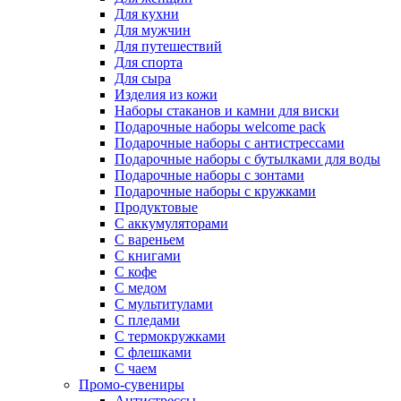
Для кухни
Для мужчин
Для путешествий
Для спорта
Для сыра
Изделия из кожи
Наборы стаканов и камни для виски
Подарочные наборы welcome pack
Подарочные наборы с антистрессами
Подарочные наборы с бутылками для воды
Подарочные наборы с зонтами
Подарочные наборы с кружками
Продуктовые
С аккумуляторами
С вареньем
С книгами
С кофе
С медом
С мультитулами
С пледами
С термокружками
С флешками
С чаем
Промо-сувениры
Антистрессы