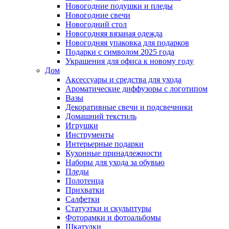
Новогодние подушки и пледы
Новогодние свечи
Новогодний стол
Новогодняя вязаная одежда
Новогодняя упаковка для подарков
Подарки с символом 2025 года
Украшения для офиса к новому году
Дом
Аксессуары и средства для ухода
Ароматические диффузоры с логотипом
Вазы
Декоративные свечи и подсвечники
Домашний текстиль
Игрушки
Инструменты
Интерьерные подарки
Кухонные принадлежности
Наборы для ухода за обувью
Пледы
Полотенца
Прихватки
Салфетки
Статуэтки и скульптуры
Фоторамки и фотоальбомы
Шкатулки