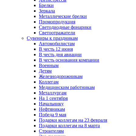
Брелки
Зеркала
Металлические брелки
Промопродукция
Светодиодные фонарики
Светоотражатели
Сувениры к праздникам
Автомобилистам
В честь 12 июня
В честь дня авиации
В честь основания компании
Военным
Детям
Железнодорожникам
Коллегам
Медицинским работникам
Металлургам
На 1 сентября
Начальнику
Нефтяникам
Победа 9 мая
Подарки коллегам на 23 февраля
Подарки коллегам на 8 марта
Строителям