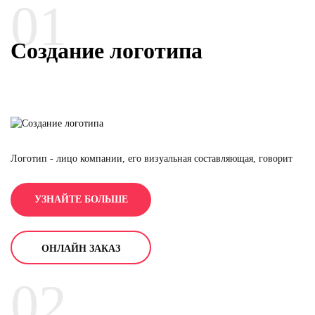
01
Создание логотипа
Логотип - лицо компании, его визуальная составляющая, говорит
чем занимается компания, что она может дать клиенту и даже
показывает уровень её дохода. Значимость логотипа в сегодняшних
УЗНАЙТЕ БОЛЬШЕ
тенденциях очень велико. Так что к логотипу надо подходить очень
серьезно, понимая, что компания хочет сказать клиенту и как она
позиционирует себя на рынке. .
ОНЛАЙН ЗАКАЗ
02