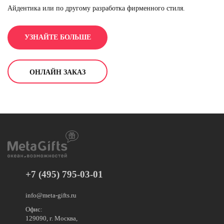
Айдентика или по другому разработка фирменного стиля.
Айдентика самый главный этап в создании нового бренда или
торговой марки. Фирменный стиль важен как для компаний
УЗНАЙТЕ БОЛЬШЕ
новичков, так и и для именитых брендов. Сейчас не существует
такой компании, у которой отсутствует свой корпоративный стиль.
Отличие компаний работающих на одном рынке будет невозможен
без формирования отличительных свойств. Даже мельчайшие
ОНЛАЙН ЗАКАЗ
детали отличительной составляющей вашего имиджа
покажут уникальность вашего бизнеса на рынке товаров и услуг.
Говорят: "Все начинается с логотипа", - доля правды в этом есть.
+7 (495) 795-03-01
info@meta-gifts.ru
Офис:
129090, г. Москва,