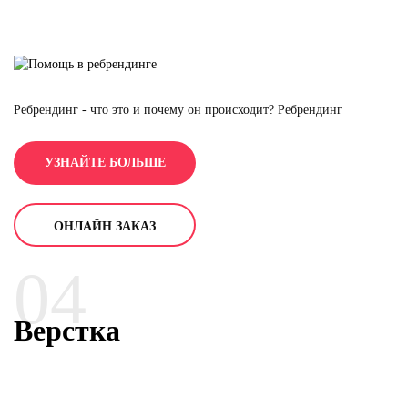
Ребрендинг - что это и почему он происходит? Ребрендинг
случается по разным причинам и самая распространенная это
поглощение компании более крупным игроком рынка. В случае
УЗНАЙТЕ БОЛЬШЕ
слияния организаций или смены концепции компании с переходом
на другую аудиторию или посыл. Любая из этих ситуаций приводит
к ребрендингу компании (смены фирменного стиля). Ребрендинг -
это перевоплощение компании и всего внутреннего строя, начиная
ОНЛАЙН ЗАКАЗ
с внутренней корпоративной этики, заканчивая месседжу клиенту.
Ребрендинг - работа сложная и занимает много времени от
04
создания брендбука, заканчивая переоформлением стиля. Только
лучшие из лучших способны произвести качественный переход
компании в новое течение и они рядом с Вами. Они -
Верстка
брендмейкеры компании "META GIFTS".