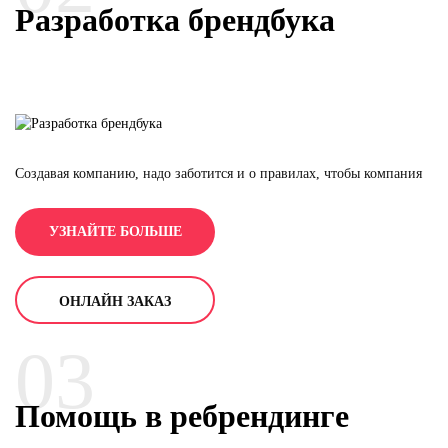
Разработка брендбука
Создавая компанию, надо заботится и о правилах, чтобы компания
работала стабильно и приносила прибыль. И в помощь во
внутренней дисциплине помогает брендбук - (официальный
УЗНАЙТЕ БОЛЬШЕ
документ компании, в котором описывается концепция бренда,
атрибуты бренда, целевая аудитория и позиционирование
компании). И как любой официальный документ компании,
брендбук требует большого внимания и четкости соблюдения
ОНЛАЙН ЗАКАЗ
правил.
03
Помощь в ребрендинге