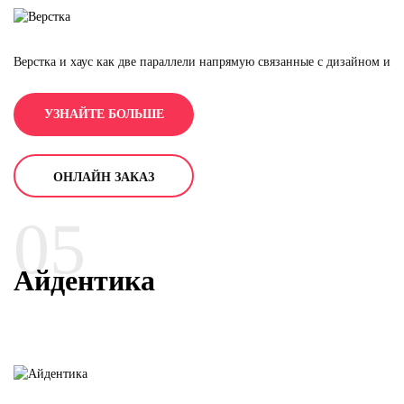
Верстка и хаус как две параллели напрямую связанные с дизайном и
фирменным стилем.
Если есть порядок в компании и каждый процесс разложен по
УЗНАЙТЕ БОЛЬШЕ
полочкам, то работа дает максимальный результат и скорость
выполнения задач возрастает многократно. Так же и выстроен
процесс верстки, грамотное расположение модулей, как на сайте так
и в полиграфической продукции, дает максимальное понимание
ОНЛАЙН ЗАКАЗ
того, что мы хотим донести нашим коллегам. Верстка - это порядок
блоков информации, которые в общей совокупности создают
05
полноценную историю компании, товара и любого другого
информационного продукта.
Таким образом, верстка - не только красивое расположение фото и
Айдентика
текста, но и инструмент влияния на аудиторию.
Хотите привлечь внимание партнеров?