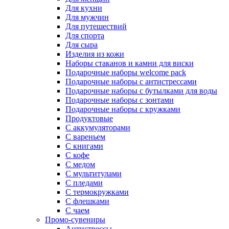
Для кухни
Для мужчин
Для путешествий
Для спорта
Для сыра
Изделия из кожи
Наборы стаканов и камни для виски
Подарочные наборы welcome pack
Подарочные наборы с антистрессами
Подарочные наборы с бутылками для воды
Подарочные наборы с зонтами
Подарочные наборы с кружками
Продуктовые
С аккумуляторами
С вареньем
С книгами
С кофе
С медом
С мультитулами
С пледами
С термокружками
С флешками
С чаем
Промо-сувениры
Антистрессы