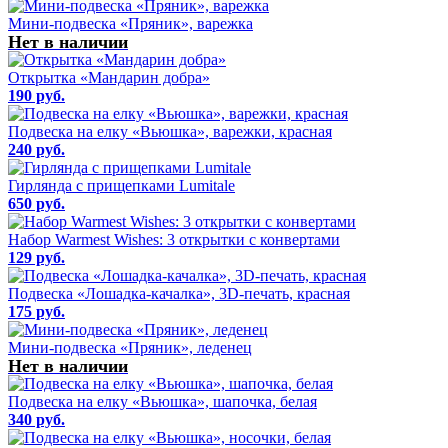
Мини-подвеска «Пряник», варежка
Нет в наличии
Открытка «Мандарин добра»
190 руб.
Подвеска на елку «Вьюшка», варежки, красная
240 руб.
Гирлянда с прищепками Lumitale
650 руб.
Набор Warmest Wishes: 3 открытки с конвертами
129 руб.
Подвеска «Лошадка-качалка», 3D-печать, красная
175 руб.
Мини-подвеска «Пряник», леденец
Нет в наличии
Подвеска на елку «Вьюшка», шапочка, белая
340 руб.