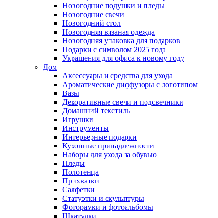
Новогодние подушки и пледы
Новогодние свечи
Новогодний стол
Новогодняя вязаная одежда
Новогодняя упаковка для подарков
Подарки с символом 2025 года
Украшения для офиса к новому году
Дом
Аксессуары и средства для ухода
Ароматические диффузоры с логотипом
Вазы
Декоративные свечи и подсвечники
Домашний текстиль
Игрушки
Инструменты
Интерьерные подарки
Кухонные принадлежности
Наборы для ухода за обувью
Пледы
Полотенца
Прихватки
Салфетки
Статуэтки и скульптуры
Фоторамки и фотоальбомы
Шкатулки