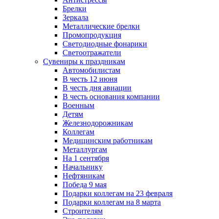
Брелки
Зеркала
Металлические брелки
Промопродукция
Светодиодные фонарики
Светоотражатели
Сувениры к праздникам
Автомобилистам
В честь 12 июня
В честь дня авиации
В честь основания компании
Военным
Детям
Железнодорожникам
Коллегам
Медицинским работникам
Металлургам
На 1 сентября
Начальнику
Нефтяникам
Победа 9 мая
Подарки коллегам на 23 февраля
Подарки коллегам на 8 марта
Строителям