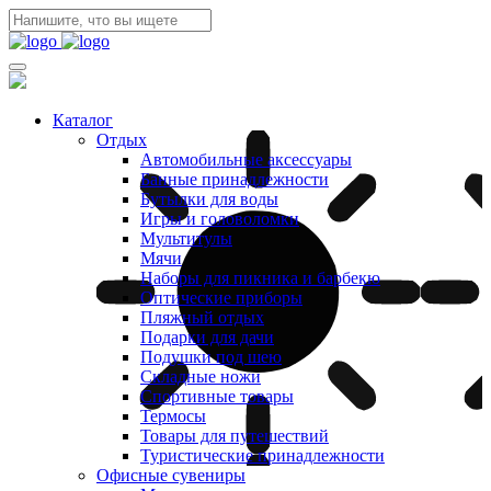
Каталог
Отдых
Автомобильные аксессуары
Банные принадлежности
Бутылки для воды
Игры и головоломки
Мультитулы
Мячи
Наборы для пикника и барбекю
Оптические приборы
Пляжный отдых
Подарки для дачи
Подушки под шею
Складные ножи
Спортивные товары
Термосы
Товары для путешествий
Туристические принадлежности
Офисные сувениры