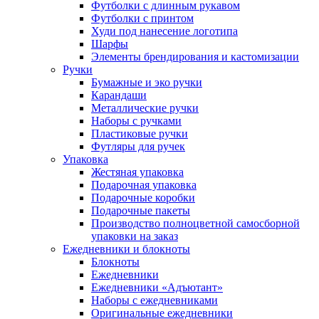
Футболки с длинным рукавом
Футболки с принтом
Худи под нанесение логотипа
Шарфы
Элементы брендирования и кастомизации
Ручки
Бумажные и эко ручки
Карандаши
Металлические ручки
Наборы с ручками
Пластиковые ручки
Футляры для ручек
Упаковка
Жестяная упаковка
Подарочная упаковка
Подарочные коробки
Подарочные пакеты
Производство полноцветной самосборной
упаковки на заказ
Ежедневники и блокноты
Блокноты
Ежедневники
Ежедневники «Адъютант»
Наборы с ежедневниками
Оригинальные ежедневники