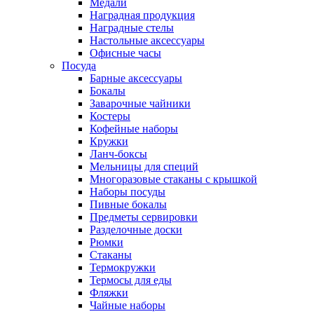
Медали
Наградная продукция
Наградные стелы
Настольные аксессуары
Офисные часы
Посуда
Барные аксессуары
Бокалы
Заварочные чайники
Костеры
Кофейные наборы
Кружки
Ланч-боксы
Мельницы для специй
Многоразовые стаканы с крышкой
Наборы посуды
Пивные бокалы
Предметы сервировки
Разделочные доски
Рюмки
Стаканы
Термокружки
Термосы для еды
Фляжки
Чайные наборы