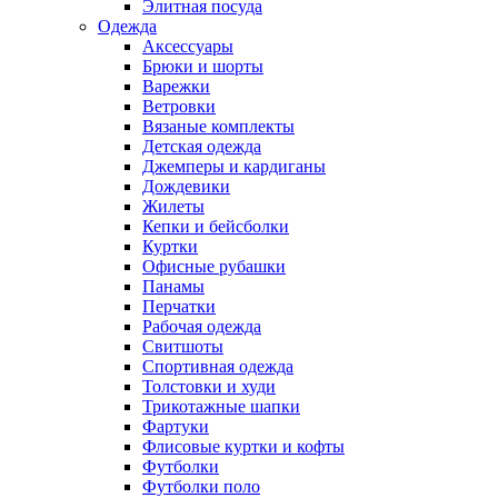
Элитная посуда
Одежда
Аксессуары
Брюки и шорты
Варежки
Ветровки
Вязаные комплекты
Детская одежда
Джемперы и кардиганы
Дождевики
Жилеты
Кепки и бейсболки
Куртки
Офисные рубашки
Панамы
Перчатки
Рабочая одежда
Свитшоты
Спортивная одежда
Толстовки и худи
Трикотажные шапки
Фартуки
Флисовые куртки и кофты
Футболки
Футболки поло