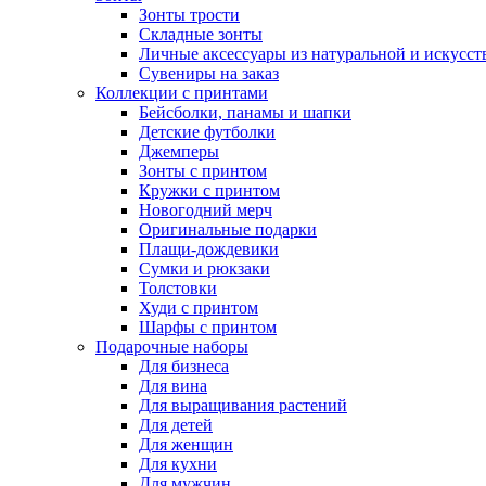
Зонты трости
Складные зонты
Личные аксессуары из натуральной и искусс
Сувениры на заказ
Коллекции с принтами
Бейсболки, панамы и шапки
Детские футболки
Джемперы
Зонты с принтом
Кружки с принтом
Новогодний мерч
Оригинальные подарки
Плащи-дождевики
Сумки и рюкзаки
Толстовки
Худи с принтом
Шарфы с принтом
Подарочные наборы
Для бизнеса
Для вина
Для выращивания растений
Для детей
Для женщин
Для кухни
Для мужчин