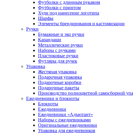
Футболки с длинным рукавом
Футболки с принтом
Худи под нанесение логотипа
Шарфы
Элементы брендирования и кастомизации
Ручки
Бумажные и эко ручки
Карандаши
Металлические ручки
Наборы с ручками
Пластиковые ручки
Футляры для ручек
Упаковка
Жестяная упаковка
Подарочная упаковка
Подарочные коробки
Подарочные пакеты
Производство полноцветной самосборной упак
Ежедневники и блокноты
Блокноты
Ежедневники
Ежедневники «Адъютант»
Наборы с ежедневниками
Оригинальные ежедневники
Упаковка для ежедневников