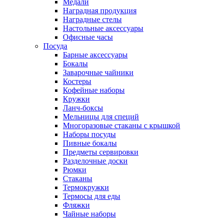
Медали
Наградная продукция
Наградные стелы
Настольные аксессуары
Офисные часы
Посуда
Барные аксессуары
Бокалы
Заварочные чайники
Костеры
Кофейные наборы
Кружки
Ланч-боксы
Мельницы для специй
Многоразовые стаканы с крышкой
Наборы посуды
Пивные бокалы
Предметы сервировки
Разделочные доски
Рюмки
Стаканы
Термокружки
Термосы для еды
Фляжки
Чайные наборы