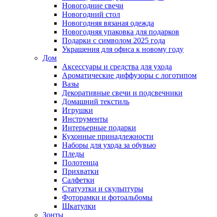
Новогодние свечи
Новогодний стол
Новогодняя вязаная одежда
Новогодняя упаковка для подарков
Подарки с символом 2025 года
Украшения для офиса к новому году
Дом
Аксессуары и средства для ухода
Ароматические диффузоры с логотипом
Вазы
Декоративные свечи и подсвечники
Домашний текстиль
Игрушки
Инструменты
Интерьерные подарки
Кухонные принадлежности
Наборы для ухода за обувью
Пледы
Полотенца
Прихватки
Салфетки
Статуэтки и скульптуры
Фоторамки и фотоальбомы
Шкатулки
Зонты