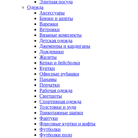
Элитная посуда
Одежда
Аксессуары
Брюки и шорты
Варежки
Ветровки
Вязаные комплекты
Детская одежда
Джемперы и кардиганы
Дождевики
Жилеты
Кепки и бейсболки
Куртки
Офисные рубашки
Панамы
Перчатки
Рабочая одежда
Свитшоты
Спортивная одежда
Толстовки и худи
Трикотажные шапки
Фартуки
Флисовые куртки и кофты
Футболки
Футболки поло