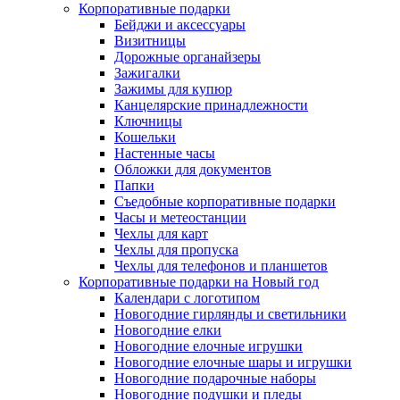
Корпоративные подарки
Бейджи и аксессуары
Визитницы
Дорожные органайзеры
Зажигалки
Зажимы для купюр
Канцелярские принадлежности
Ключницы
Кошельки
Настенные часы
Обложки для документов
Папки
Съедобные корпоративные подарки
Часы и метеостанции
Чехлы для карт
Чехлы для пропуска
Чехлы для телефонов и планшетов
Корпоративные подарки на Новый год
Календари с логотипом
Новогодние гирлянды и светильники
Новогодние елки
Новогодние елочные игрушки
Новогодние елочные шары и игрушки
Новогодние подарочные наборы
Новогодние подушки и пледы