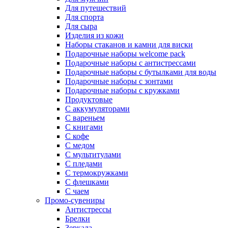
Для путешествий
Для спорта
Для сыра
Изделия из кожи
Наборы стаканов и камни для виски
Подарочные наборы welcome pack
Подарочные наборы с антистрессами
Подарочные наборы с бутылками для воды
Подарочные наборы с зонтами
Подарочные наборы с кружками
Продуктовые
С аккумуляторами
С вареньем
С книгами
С кофе
С медом
С мультитулами
С пледами
С термокружками
С флешками
С чаем
Промо-сувениры
Антистрессы
Брелки
Зеркала