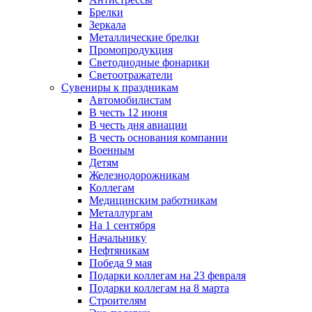
Брелки
Зеркала
Металлические брелки
Промопродукция
Светодиодные фонарики
Светоотражатели
Сувениры к праздникам
Автомобилистам
В честь 12 июня
В честь дня авиации
В честь основания компании
Военным
Детям
Железнодорожникам
Коллегам
Медицинским работникам
Металлургам
На 1 сентября
Начальнику
Нефтяникам
Победа 9 мая
Подарки коллегам на 23 февраля
Подарки коллегам на 8 марта
Строителям