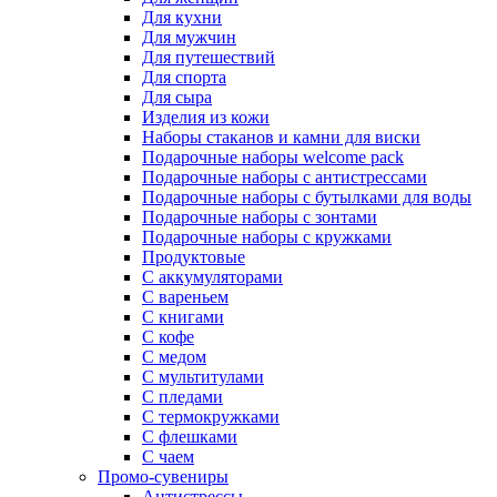
Для кухни
Для мужчин
Для путешествий
Для спорта
Для сыра
Изделия из кожи
Наборы стаканов и камни для виски
Подарочные наборы welcome pack
Подарочные наборы с антистрессами
Подарочные наборы с бутылками для воды
Подарочные наборы с зонтами
Подарочные наборы с кружками
Продуктовые
С аккумуляторами
С вареньем
С книгами
С кофе
С медом
С мультитулами
С пледами
С термокружками
С флешками
С чаем
Промо-сувениры
Антистрессы