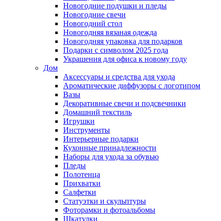
Новогодние подушки и пледы
Новогодние свечи
Новогодний стол
Новогодняя вязаная одежда
Новогодняя упаковка для подарков
Подарки с символом 2025 года
Украшения для офиса к новому году
Дом
Аксессуары и средства для ухода
Ароматические диффузоры с логотипом
Вазы
Декоративные свечи и подсвечники
Домашний текстиль
Игрушки
Инструменты
Интерьерные подарки
Кухонные принадлежности
Наборы для ухода за обувью
Пледы
Полотенца
Прихватки
Салфетки
Статуэтки и скульптуры
Фоторамки и фотоальбомы
Шкатулки