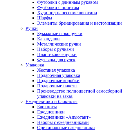
Футболки с длинным рукавом
Футболки с принтом
Худи под нанесение логотипа
Шарфы
Элементы брендирования и кастомизации
Ручки
Бумажные и эко ручки
Карандаши
Металлические ручки
Наборы с ручками
Пластиковые ручки
Футляры для ручек
Упаковка
Жестяная упаковка
Подарочная упаковка
Подарочные коробки
Подарочные пакеты
Производство полноцветной самосборной
упаковки на заказ
Ежедневники и блокноты
Блокноты
Ежедневники
Ежедневники «Адъютант»
Наборы с ежедневниками
Оригинальные ежедневники