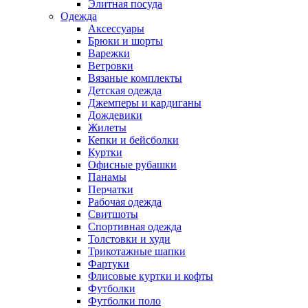
Элитная посуда
Одежда
Аксессуары
Брюки и шорты
Варежки
Ветровки
Вязаные комплекты
Детская одежда
Джемперы и кардиганы
Дождевики
Жилеты
Кепки и бейсболки
Куртки
Офисные рубашки
Панамы
Перчатки
Рабочая одежда
Свитшоты
Спортивная одежда
Толстовки и худи
Трикотажные шапки
Фартуки
Флисовые куртки и кофты
Футболки
Футболки поло