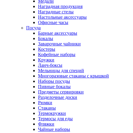
Медали
Наградная продукция
Наградные стелы
Настольные аксессуары
Офисные часы
Посуда
Барные аксессуары
Бокалы
Заварочные чайники
Костеры
Кофейные наборы
Кружки
Ланч-боксы
Мельницы для специй
Многоразовые стаканы с крышкой
Наборы посуды
Пивные бокалы
Предметы сервировки
Разделочные доски
Рюмки
Стаканы
Термокружки
Термосы для еды
Фляжки
Чайные наборы