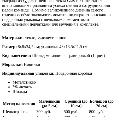
Награда из художественного стекла Glasso Flame станет
впечатляющим признанием успеха ценного сотрудника или
целой команды. Помимо великолепного дизайна самого
изделия особую значимость момента подчеркнет изысканная
подарочная упаковка с шелковым ложементом и
специальными перчатками для вручения в комплекте.
Материал:
стекло, художественное
Размер:
8х8х34,5 см; упаковка: 43х13,5х11,5 см
Вид нанесения:
Шильд металлич. с гравировкой (1 цвет)
Моргалки:
Новинки
Индивидуальная упаковка:
Подарочная коробка
Металстикер
УФ-печать
Шильда
Маленький
Средний (до
Большой (до
Метод нанесения
(до 5 см)
10 см)
20 см)
Шелкография
300 руб.
500 руб.
800 руб.