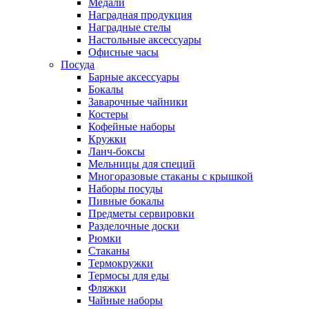
Медали
Наградная продукция
Наградные стелы
Настольные аксессуары
Офисные часы
Посуда
Барные аксессуары
Бокалы
Заварочные чайники
Костеры
Кофейные наборы
Кружки
Ланч-боксы
Мельницы для специй
Многоразовые стаканы с крышкой
Наборы посуды
Пивные бокалы
Предметы сервировки
Разделочные доски
Рюмки
Стаканы
Термокружки
Термосы для еды
Фляжки
Чайные наборы