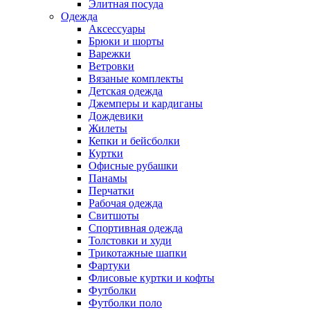
Элитная посуда
Одежда
Аксессуары
Брюки и шорты
Варежки
Ветровки
Вязаные комплекты
Детская одежда
Джемперы и кардиганы
Дождевики
Жилеты
Кепки и бейсболки
Куртки
Офисные рубашки
Панамы
Перчатки
Рабочая одежда
Свитшоты
Спортивная одежда
Толстовки и худи
Трикотажные шапки
Фартуки
Флисовые куртки и кофты
Футболки
Футболки поло