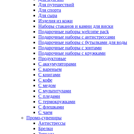
Для путешествий
Для спорта
Для сыра
Изделия из кожи
Наборы стаканов и камни для виски
Подарочные наборы welcome pack
Подарочные наборы с антистрессами
Подарочные наборы с бутылками для воды
Подарочные наборы с зонтами
Подарочные наборы с кружками
Продуктовые
С аккумуляторами
С вареньем
С книгами
С кофе
С медом
С мультитулами
С пледами
С термокружками
С флешками
С чаем
Промо-сувениры
Антистрессы
Брелки
Зеркала