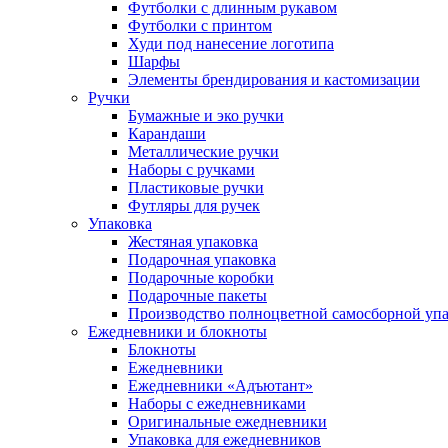
Футболки с длинным рукавом
Футболки с принтом
Худи под нанесение логотипа
Шарфы
Элементы брендирования и кастомизации
Ручки
Бумажные и эко ручки
Карандаши
Металлические ручки
Наборы с ручками
Пластиковые ручки
Футляры для ручек
Упаковка
Жестяная упаковка
Подарочная упаковка
Подарочные коробки
Подарочные пакеты
Производство полноцветной самосборной упак
Ежедневники и блокноты
Блокноты
Ежедневники
Ежедневники «Адъютант»
Наборы с ежедневниками
Оригинальные ежедневники
Упаковка для ежедневников