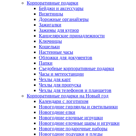
Корпоративные подарки
Бейджи и аксессуары
Визитницы
Дорожные органайзеры
Зажигалки
Зажимы для купюр
Канцелярские принадлежности
Ключницы
Кошельки
Настенные часы
Обложки для документов
Папки
Съедобные корпоративные подарки
Часы и метеостанции
Чехлы для карт
Чехлы для пропуска
Чехлы для телефонов и планшетов
Корпоративные подарки на Новый год
Календари с логотипом
Новогодние гирлянды и светильники
Новогодние елки
Новогодние елочные игрушки
Новогодние елочные шары и игрушки
Новогодние подарочные наборы
Новогодние подушки и пледы