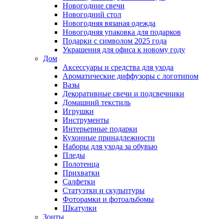
Новогодние свечи
Новогодний стол
Новогодняя вязаная одежда
Новогодняя упаковка для подарков
Подарки с символом 2025 года
Украшения для офиса к новому году
Дом
Аксессуары и средства для ухода
Ароматические диффузоры с логотипом
Вазы
Декоративные свечи и подсвечники
Домашний текстиль
Игрушки
Инструменты
Интерьерные подарки
Кухонные принадлежности
Наборы для ухода за обувью
Пледы
Полотенца
Прихватки
Салфетки
Статуэтки и скульптуры
Фоторамки и фотоальбомы
Шкатулки
Зонты