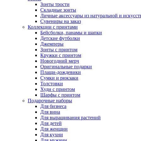
Зонты трости
Складные зонты
Личные аксессуары из натуральной и искусс
Сувениры на заказ
Коллекции с принтами
Бейсболки, панамы и шапки
Детские футболки
Джемперы
Зонты с принтом
Кружки с принтом
Новогодний мерч
Оригинальные подарки
Плащи-дождевики
Сумки и рюкзаки
Толстовки
Худи с принтом
Шарфы с принтом
Подарочные наборы
Для бизнеса
Для вина
Для выращивания растений
Для детей
Для женщин
Для кухни
Для мужчин