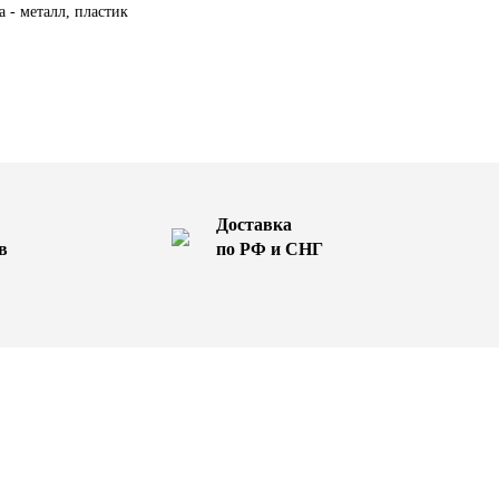
а - металл, пластик
Доставка
в
по РФ и СНГ