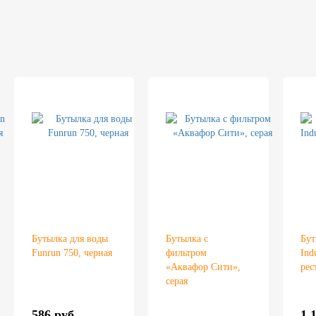
Бутылка для воды
Бутылка с
Бут
Funrun 750, черная
фильтром
Ind
«Аквафор Сити»,
рес
серая
586 руб.
1 