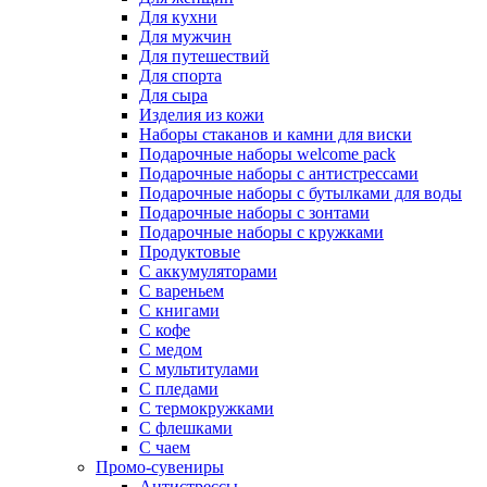
Для кухни
Для мужчин
Для путешествий
Для спорта
Для сыра
Изделия из кожи
Наборы стаканов и камни для виски
Подарочные наборы welcome pack
Подарочные наборы с антистрессами
Подарочные наборы с бутылками для воды
Подарочные наборы с зонтами
Подарочные наборы с кружками
Продуктовые
С аккумуляторами
С вареньем
С книгами
С кофе
С медом
С мультитулами
С пледами
С термокружками
С флешками
С чаем
Промо-сувениры
Антистрессы