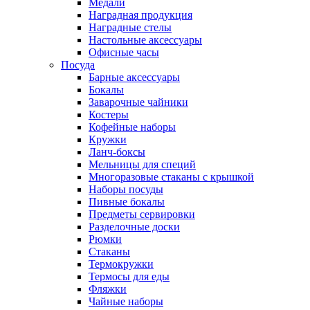
Медали
Наградная продукция
Наградные стелы
Настольные аксессуары
Офисные часы
Посуда
Барные аксессуары
Бокалы
Заварочные чайники
Костеры
Кофейные наборы
Кружки
Ланч-боксы
Мельницы для специй
Многоразовые стаканы с крышкой
Наборы посуды
Пивные бокалы
Предметы сервировки
Разделочные доски
Рюмки
Стаканы
Термокружки
Термосы для еды
Фляжки
Чайные наборы