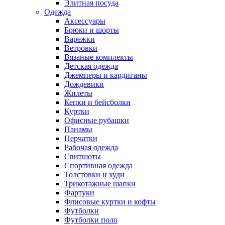
Элитная посуда
Одежда
Аксессуары
Брюки и шорты
Варежки
Ветровки
Вязаные комплекты
Детская одежда
Джемперы и кардиганы
Дождевики
Жилеты
Кепки и бейсболки
Куртки
Офисные рубашки
Панамы
Перчатки
Рабочая одежда
Свитшоты
Спортивная одежда
Толстовки и худи
Трикотажные шапки
Фартуки
Флисовые куртки и кофты
Футболки
Футболки поло