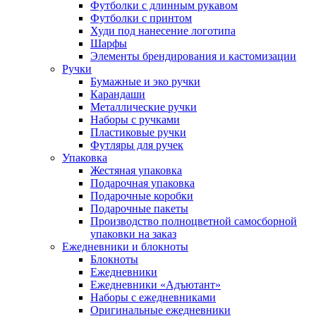
Футболки с длинным рукавом
Футболки с принтом
Худи под нанесение логотипа
Шарфы
Элементы брендирования и кастомизации
Ручки
Бумажные и эко ручки
Карандаши
Металлические ручки
Наборы с ручками
Пластиковые ручки
Футляры для ручек
Упаковка
Жестяная упаковка
Подарочная упаковка
Подарочные коробки
Подарочные пакеты
Производство полноцветной самосборной
упаковки на заказ
Ежедневники и блокноты
Блокноты
Ежедневники
Ежедневники «Адъютант»
Наборы с ежедневниками
Оригинальные ежедневники