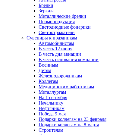
Брелки
Зеркала
Металлические брелки
Промопродукция
Светодиодные фонарики
Светоотражатели
Сувениры к праздникам
Автомобилистам
В честь 12 июня
В честь дня авиации
В честь основания компании
Военным
Детям
Железнодорожникам
Коллегам
Медицинским работникам
Металлургам
На 1 сентября
Начальнику
Нефтяникам
Победа 9 мая
Подарки коллегам на 23 февраля
Подарки коллегам на 8 марта
Строителям