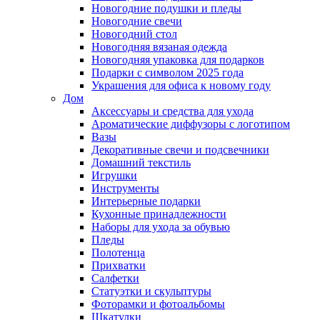
Новогодние подушки и пледы
Новогодние свечи
Новогодний стол
Новогодняя вязаная одежда
Новогодняя упаковка для подарков
Подарки с символом 2025 года
Украшения для офиса к новому году
Дом
Аксессуары и средства для ухода
Ароматические диффузоры с логотипом
Вазы
Декоративные свечи и подсвечники
Домашний текстиль
Игрушки
Инструменты
Интерьерные подарки
Кухонные принадлежности
Наборы для ухода за обувью
Пледы
Полотенца
Прихватки
Салфетки
Статуэтки и скульптуры
Фоторамки и фотоальбомы
Шкатулки