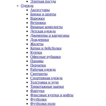
Элитная посуда
Одежда
Аксессуары
Брюки и шорты
Варежки
Ветровки
Вязаные комплекты
Детская одежда
Джемперы и кардиганы
Дождевики
Жилеты
Кепки и бейсболки
Куртки
Офисные рубашки
Панамы
Перчатки
Рабочая одежда
Свитшоты
Спортивная одежда
Толстовки и худи
Трикотажные шапки
Фартуки
Флисовые куртки и кофты
Футболки
Футболки поло