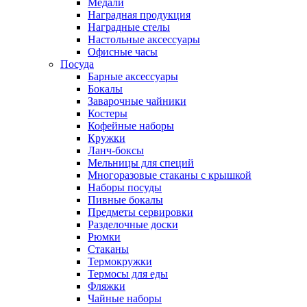
Медали
Наградная продукция
Наградные стелы
Настольные аксессуары
Офисные часы
Посуда
Барные аксессуары
Бокалы
Заварочные чайники
Костеры
Кофейные наборы
Кружки
Ланч-боксы
Мельницы для специй
Многоразовые стаканы с крышкой
Наборы посуды
Пивные бокалы
Предметы сервировки
Разделочные доски
Рюмки
Стаканы
Термокружки
Термосы для еды
Фляжки
Чайные наборы