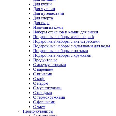
Для кухни
Для мужчин
Для путешествий
Для спорта
Для сыра
Изделия из кожи
Наборы стаканов и камни для виски
Подарочные наборы welcome pack
Подарочные наборы с антистрессами
Подарочные наборы с бутылками для воды
Подарочные наборы с зонтами
Подарочные наборы с кружками
Продуктовые
С аккумуляторами
С вареньем
С книгами
С кофе
С медом
С мультитулами
С пледами
С термокружками
С флешками
С чаем
Промо-сувениры
Антистрессы