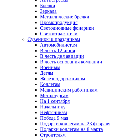
Брелки
Зеркала
Металлические брелки
Промопродукция
Светодиодные фонарики
Светоотражатели
Сувениры к праздникам
Автомобилистам
В честь 12 июня
В честь дня авиации
В честь основания компании
Военным
Детям
Железнодорожникам
Коллегам
Медицинским работникам
Металлургам
На 1 сентября
Начальнику
Нефтяникам
Победа 9 мая
Подарки коллегам на 23 февраля
Подарки коллегам на 8 марта
Строителям