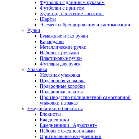
Футболки с длинным рукавом
Футболки с принтом
Худи под нанесение логотипа
Шарфы
Элементы брендирования и кастомизации
Ручки
Бумажные и эко ручки
Карандаши
Металлические ручки
Наборы с ручками
Пластиковые ручки
Футляры для ручек
Упаковка
Жестяная упаковка
Подарочная упаковка
Подарочные коробки
Подарочные пакеты
Производство полноцветной самосборной
упаковки на заказ
Ежедневники и блокноты
Блокноты
Ежедневники
Ежедневники «Адъютант»
Наборы с ежедневниками
Оригинальные ежедневники