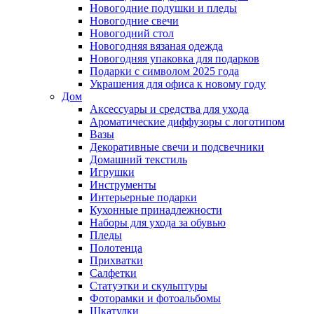
Новогодние подушки и пледы
Новогодние свечи
Новогодний стол
Новогодняя вязаная одежда
Новогодняя упаковка для подарков
Подарки с символом 2025 года
Украшения для офиса к новому году
Дом
Аксессуары и средства для ухода
Ароматические диффузоры с логотипом
Вазы
Декоративные свечи и подсвечники
Домашний текстиль
Игрушки
Инструменты
Интерьерные подарки
Кухонные принадлежности
Наборы для ухода за обувью
Пледы
Полотенца
Прихватки
Салфетки
Статуэтки и скульптуры
Фоторамки и фотоальбомы
Шкатулки