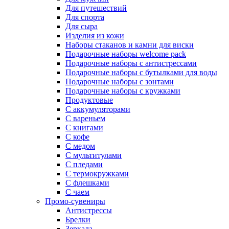
Для путешествий
Для спорта
Для сыра
Изделия из кожи
Наборы стаканов и камни для виски
Подарочные наборы welcome pack
Подарочные наборы с антистрессами
Подарочные наборы с бутылками для воды
Подарочные наборы с зонтами
Подарочные наборы с кружками
Продуктовые
С аккумуляторами
С вареньем
С книгами
С кофе
С медом
С мультитулами
С пледами
С термокружками
С флешками
С чаем
Промо-сувениры
Антистрессы
Брелки
Зеркала