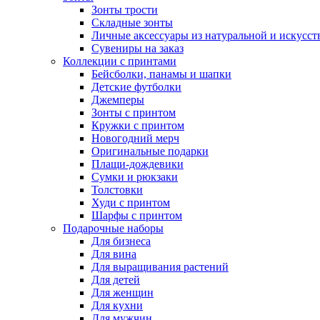
Зонты трости
Складные зонты
Личные аксессуары из натуральной и искусс
Сувениры на заказ
Коллекции с принтами
Бейсболки, панамы и шапки
Детские футболки
Джемперы
Зонты с принтом
Кружки с принтом
Новогодний мерч
Оригинальные подарки
Плащи-дождевики
Сумки и рюкзаки
Толстовки
Худи с принтом
Шарфы с принтом
Подарочные наборы
Для бизнеса
Для вина
Для выращивания растений
Для детей
Для женщин
Для кухни
Для мужчин