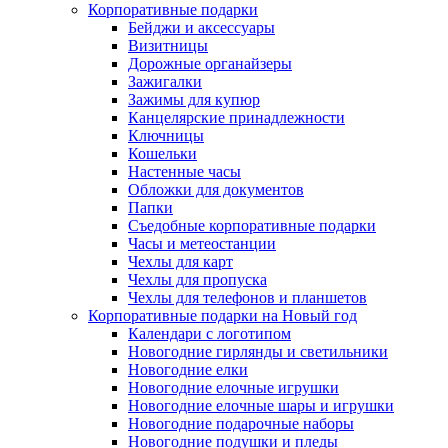
Корпоративные подарки
Бейджи и аксессуары
Визитницы
Дорожные органайзеры
Зажигалки
Зажимы для купюр
Канцелярские принадлежности
Ключницы
Кошельки
Настенные часы
Обложки для документов
Папки
Съедобные корпоративные подарки
Часы и метеостанции
Чехлы для карт
Чехлы для пропуска
Чехлы для телефонов и планшетов
Корпоративные подарки на Новый год
Календари с логотипом
Новогодние гирлянды и светильники
Новогодние елки
Новогодние елочные игрушки
Новогодние елочные шары и игрушки
Новогодние подарочные наборы
Новогодние подушки и пледы