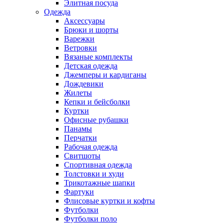
Элитная посуда
Одежда
Аксессуары
Брюки и шорты
Варежки
Ветровки
Вязаные комплекты
Детская одежда
Джемперы и кардиганы
Дождевики
Жилеты
Кепки и бейсболки
Куртки
Офисные рубашки
Панамы
Перчатки
Рабочая одежда
Свитшоты
Спортивная одежда
Толстовки и худи
Трикотажные шапки
Фартуки
Флисовые куртки и кофты
Футболки
Футболки поло