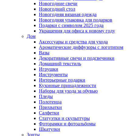
Новогодние свечи
Новогодний стол
Новогодняя вязаная одежда
Новогодняя упаковка для подарков
Подарки с символом 2025 года
Украшения для офиса к новому году
Дом
Аксессуары и средства для ухода
Ароматические диффузоры с логотипом
Вазы
Декоративные свечи и подсвечники
Домашний текстиль
Игрушки
Инструменты
Интерьерные подарки
Кухонные принадлежности
Наборы для ухода за обувью
Пледы
Полотенца
Прихватки
Салфетки
Статуэтки и скульптуры
Фоторамки и фотоальбомы
Шкатулки
Зонты