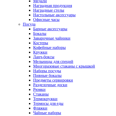
Медали
Наградная продукция
Наградные стелы
Настольные аксессуары
Офисные часы
Посуда
Барные аксессуары
Бокалы
Заварочные чайники
Костеры
Кофейные наборы
Кружки
Ланч-боксы
Мельницы для специй
Многоразовые стаканы с крышкой
Наборы посуды
Пивные бокалы
Предметы сервировки
Разделочные доски
Рюмки
Стаканы
Термокружки
Термосы для еды
Фляжки
Чайные наборы