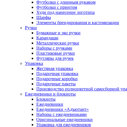
Футболки с длинным рукавом
Футболки с принтом
Худи под нанесение логотипа
Шарфы
Элементы брендирования и кастомизации
Ручки
Бумажные и эко ручки
Карандаши
Металлические ручки
Наборы с ручками
Пластиковые ручки
Футляры для ручек
Упаковка
Жестяная упаковка
Подарочная упаковка
Подарочные коробки
Подарочные пакеты
Производство полноцветной самосборной упак
Ежедневники и блокноты
Блокноты
Ежедневники
Ежедневники «Адъютант»
Наборы с ежедневниками
Оригинальные ежедневники
Упаковка для ежедневников