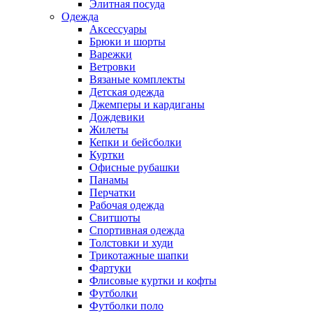
Элитная посуда
Одежда
Аксессуары
Брюки и шорты
Варежки
Ветровки
Вязаные комплекты
Детская одежда
Джемперы и кардиганы
Дождевики
Жилеты
Кепки и бейсболки
Куртки
Офисные рубашки
Панамы
Перчатки
Рабочая одежда
Свитшоты
Спортивная одежда
Толстовки и худи
Трикотажные шапки
Фартуки
Флисовые куртки и кофты
Футболки
Футболки поло