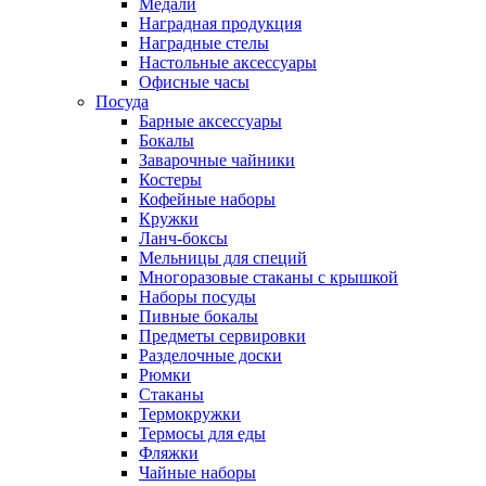
Медали
Наградная продукция
Наградные стелы
Настольные аксессуары
Офисные часы
Посуда
Барные аксессуары
Бокалы
Заварочные чайники
Костеры
Кофейные наборы
Кружки
Ланч-боксы
Мельницы для специй
Многоразовые стаканы с крышкой
Наборы посуды
Пивные бокалы
Предметы сервировки
Разделочные доски
Рюмки
Стаканы
Термокружки
Термосы для еды
Фляжки
Чайные наборы