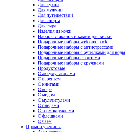
Для кухни
Для мужчин
Для путешествий
Для спорта
Для сыра
Изделия из кожи
Наборы стаканов и камни для виски
Подарочные наборы welcome pack
Подарочные наборы с антистрессами
Подарочные наборы с бутылками для воды
Подарочные наборы с зонтами
Подарочные наборы с кружками
Продуктовые
С аккумуляторами
С вареньем
С книгами
С кофе
С медом
С мультитулами
С пледами
С термокружками
С флешками
С чаем
Промо-сувениры
Антистрессы