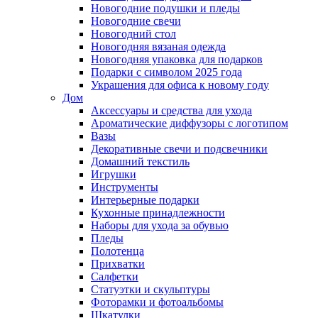
Новогодние подушки и пледы
Новогодние свечи
Новогодний стол
Новогодняя вязаная одежда
Новогодняя упаковка для подарков
Подарки с символом 2025 года
Украшения для офиса к новому году
Дом
Аксессуары и средства для ухода
Ароматические диффузоры с логотипом
Вазы
Декоративные свечи и подсвечники
Домашний текстиль
Игрушки
Инструменты
Интерьерные подарки
Кухонные принадлежности
Наборы для ухода за обувью
Пледы
Полотенца
Прихватки
Салфетки
Статуэтки и скульптуры
Фоторамки и фотоальбомы
Шкатулки