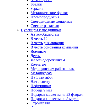
Брелки
Зеркала
Металлические брелки
Промопродукция
Светодиодные фонарики
Светоотражатели
Сувениры к праздникам
Автомобилистам
В честь 12 июня
В честь дня авиации
В честь основания компании
Военным
Детям
Железнодорожникам
Коллегам
Медицинским работникам
Металлургам
На 1 сентября
Начальнику
Нефтяникам
Победа 9 мая
Подарки коллегам на 23 февраля
Подарки коллегам на 8 марта
Строителям