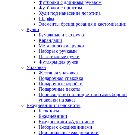
Футболки с длинным рукавом
Футболки с принтом
Худи под нанесение логотипа
Шарфы
Элементы брендирования и кастомизации
Ручки
Бумажные и эко ручки
Карандаши
Металлические ручки
Наборы с ручками
Пластиковые ручки
Футляры для ручек
Упаковка
Жестяная упаковка
Подарочная упаковка
Подарочные коробки
Подарочные пакеты
Производство полноцветной самосборной
упаковки на заказ
Ежедневники и блокноты
Блокноты
Ежедневники
Ежедневники «Адъютант»
Наборы с ежедневниками
Оригинальные ежедневники