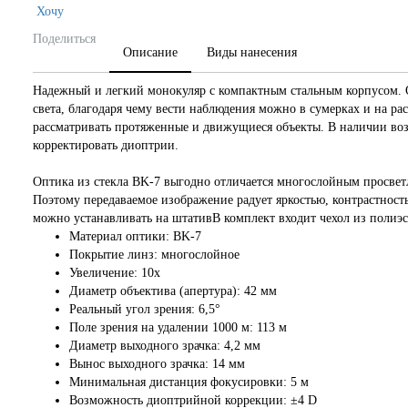
Хочу
Поделиться
Описание
Виды нанесения
Надежный и легкий монокуляр с компактным стальным корпусом. 
света, благодаря чему вести наблюдения можно в сумерках и на ра
рассматривать протяженные и движущиеся объекты. В наличии воз
корректировать диоптрии.
Оптика из стекла BK-7 выгодно отличается многослойным просвет
Поэтому передаваемое изображение радует яркостью, контрастнос
можно устанавливать на штативВ комплект входит чехол из полиэс
Материал оптики: BK-7
Покрытие линз: многослойное
Увеличение: 10х
Диаметр объектива (апертура): 42 мм
Реальный угол зрения: 6,5°
Поле зрения на удалении 1000 м: 113 м
Диаметр выходного зрачка: 4,2 мм
Вынос выходного зрачка: 14 мм
Минимальная дистанция фокусировки: 5 м
Возможность диоптрийной коррекции: ±4 D