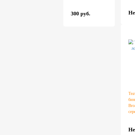
Не
300 руб.
Теа
бин
Bro
сер
Не