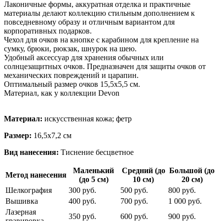
Лаконичные формы, аккуратная отделка и практичные
материалы делают коллекцию стильным дополнением к
повседневному образу и отличным вариантом для
корпоративных подарков.
Чехол для очков на кнопке с карабином для крепление на
сумку, брюки, рюкзак, шнурок на шею.
Удобный аксессуар для хранения обычных или
солнцезащитных очков. Предназначен для защиты очков от
механических повреждений и царапин.
Оптимальный размер очков 15,5х5,5 см.
Материал, как у коллекции Devon
Материал:
искусственная кожа; фетр
Размер:
16,5х7,2 см
Вид нанесения:
Тиснение бесцветное
Маленький
Средний (до
Большой (до
Метод нанесения
(до 5 см)
10 см)
20 см)
Шелкография
300 руб.
500 руб.
800 руб.
Вышивка
400 руб.
700 руб.
1 000 руб.
Лазерная
350 руб.
600 руб.
900 руб.
гравировка