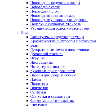
Новогодние подушки и пледы
Новогодние свечи
Новогодний стол
Новогодняя вязаная одежда
Новогодняя упаковка для подарков
Подарки с символом 2025 года
Украшения для офиса к новому году
Дом
Аксессуары и средства для ухода
Ароматические диффузоры с логотипом
Вазы
Декоративные свечи и подсвечники
Домашний текстиль
Игрушки
Инструменты
Интерьерные подарки
Кухонные принадлежности
Наборы для ухода за обувью
Пледы
Полотенца
Прихватки
Салфетки
Статуэтки и скульптуры
Фоторамки и фотоальбомы
Шкатулки