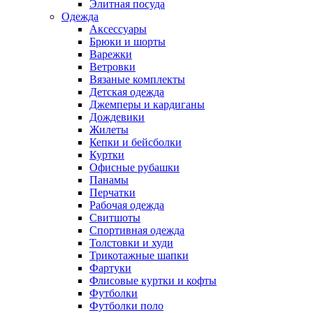
Элитная посуда
Одежда
Аксессуары
Брюки и шорты
Варежки
Ветровки
Вязаные комплекты
Детская одежда
Джемперы и кардиганы
Дождевики
Жилеты
Кепки и бейсболки
Куртки
Офисные рубашки
Панамы
Перчатки
Рабочая одежда
Свитшоты
Спортивная одежда
Толстовки и худи
Трикотажные шапки
Фартуки
Флисовые куртки и кофты
Футболки
Футболки поло