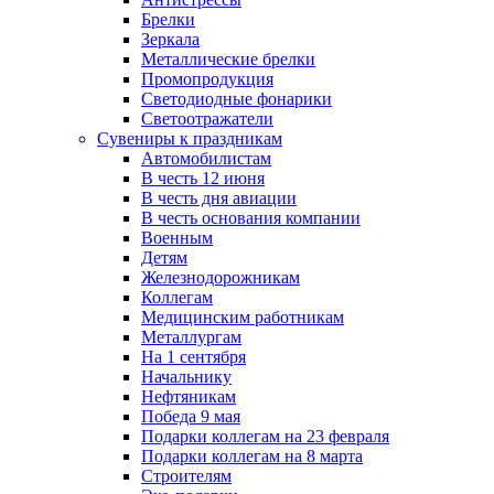
Брелки
Зеркала
Металлические брелки
Промопродукция
Светодиодные фонарики
Светоотражатели
Сувениры к праздникам
Автомобилистам
В честь 12 июня
В честь дня авиации
В честь основания компании
Военным
Детям
Железнодорожникам
Коллегам
Медицинским работникам
Металлургам
На 1 сентября
Начальнику
Нефтяникам
Победа 9 мая
Подарки коллегам на 23 февраля
Подарки коллегам на 8 марта
Строителям