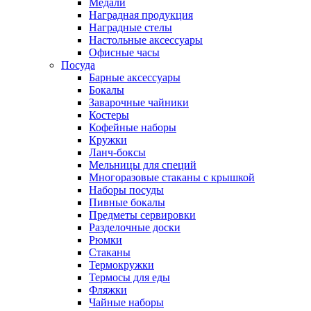
Медали
Наградная продукция
Наградные стелы
Настольные аксессуары
Офисные часы
Посуда
Барные аксессуары
Бокалы
Заварочные чайники
Костеры
Кофейные наборы
Кружки
Ланч-боксы
Мельницы для специй
Многоразовые стаканы с крышкой
Наборы посуды
Пивные бокалы
Предметы сервировки
Разделочные доски
Рюмки
Стаканы
Термокружки
Термосы для еды
Фляжки
Чайные наборы