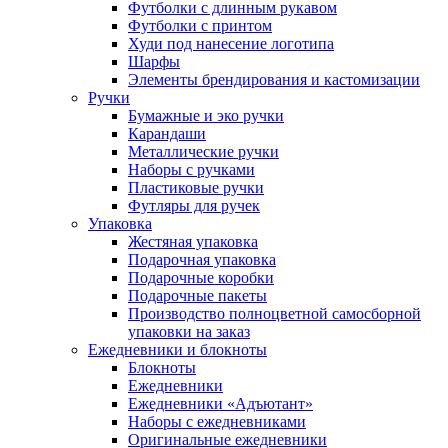
Футболки с длинным рукавом
Футболки с принтом
Худи под нанесение логотипа
Шарфы
Элементы брендирования и кастомизации
Ручки
Бумажные и эко ручки
Карандаши
Металлические ручки
Наборы с ручками
Пластиковые ручки
Футляры для ручек
Упаковка
Жестяная упаковка
Подарочная упаковка
Подарочные коробки
Подарочные пакеты
Производство полноцветной самосборной
упаковки на заказ
Ежедневники и блокноты
Блокноты
Ежедневники
Ежедневники «Адъютант»
Наборы с ежедневниками
Оригинальные ежедневники