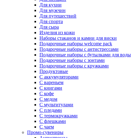
Для кухни
Для мужчин
Для путешествий
Для спорта
Для сыра
Изделия из кожи
Наборы стаканов и камни для виски
Подарочные наборы welcome pack
Подарочные наборы с антистрессами
Подарочные наборы с бутылками для воды
Подарочные наборы с зонтами
Подарочные наборы с кружками
Продуктовые
С аккумуляторами
С вареньем
С книгами
С кофе
С медом
С мультитулами
С пледами
С термокружками
С флешками
С чаем
Промо-сувениры
Антистрессы