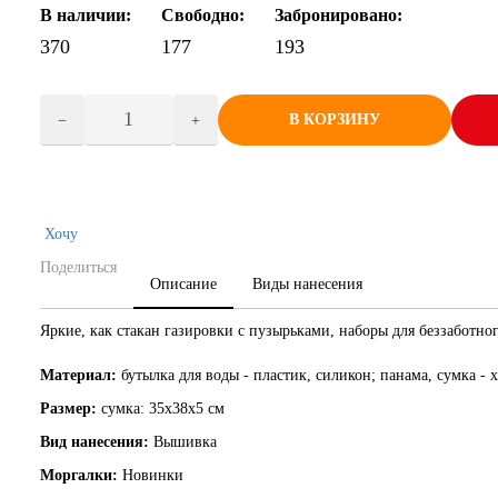
В наличии:
Свободно:
Забронировано:
370
177
193
В КОРЗИНУ
Хочу
Поделиться
Описание
Виды нанесения
Яркие, как стакан газировки с пузырьками, наборы для беззаботног
Материал:
бутылка для воды - пластик, силикон; панама, сумка -
Размер:
сумка: 35х38х5 см
Вид нанесения:
Вышивка
Моргалки:
Новинки