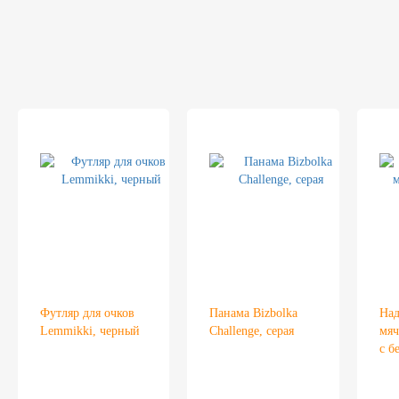
Футляр для очков
Панама Bizbolka
На
Lemmikki, черный
Challenge, серая
мяч
с б