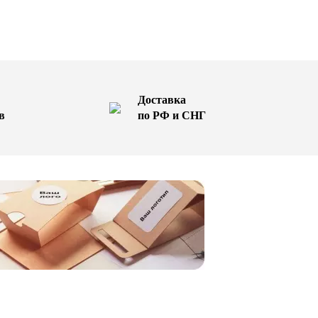
Доставка
в
по РФ и СНГ