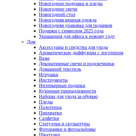
Новогодние подушки и пледы
Новогодние свечи
Новогодний стол
Новогодняя вязаная одежда
Новогодняя упаковка для подарков
Подарки с символом 2025 года
Украшения для офиса к новому году
Дом
Аксессуары и средства для ухода
Ароматические диффузоры с логотипом
Вазы
Декоративные свечи и подсвечники
Домашний текстиль
Игрушки
Инструменты
Интерьерные подарки
Кухонные принадлежности
Наборы для ухода за обувью
Пледы
Полотенца
Прихватки
Салфетки
Статуэтки и скульптуры
Фоторамки и фотоальбомы
Шкатулки