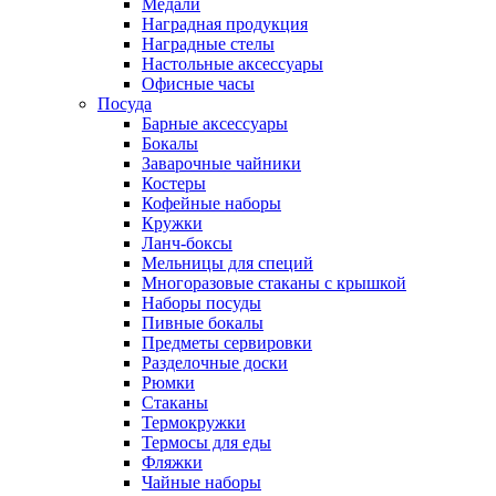
Медали
Наградная продукция
Наградные стелы
Настольные аксессуары
Офисные часы
Посуда
Барные аксессуары
Бокалы
Заварочные чайники
Костеры
Кофейные наборы
Кружки
Ланч-боксы
Мельницы для специй
Многоразовые стаканы с крышкой
Наборы посуды
Пивные бокалы
Предметы сервировки
Разделочные доски
Рюмки
Стаканы
Термокружки
Термосы для еды
Фляжки
Чайные наборы