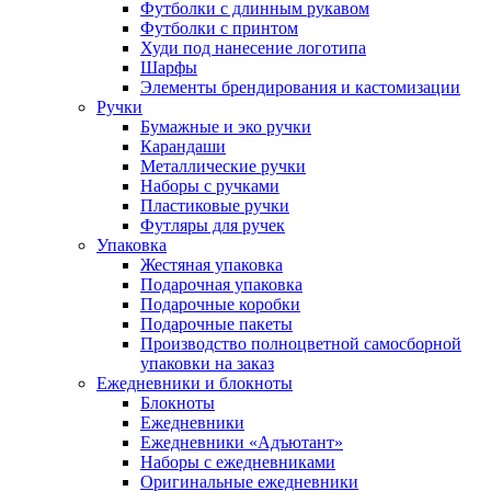
Футболки с длинным рукавом
Футболки с принтом
Худи под нанесение логотипа
Шарфы
Элементы брендирования и кастомизации
Ручки
Бумажные и эко ручки
Карандаши
Металлические ручки
Наборы с ручками
Пластиковые ручки
Футляры для ручек
Упаковка
Жестяная упаковка
Подарочная упаковка
Подарочные коробки
Подарочные пакеты
Производство полноцветной самосборной
упаковки на заказ
Ежедневники и блокноты
Блокноты
Ежедневники
Ежедневники «Адъютант»
Наборы с ежедневниками
Оригинальные ежедневники