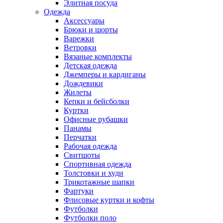
Элитная посуда
Одежда
Аксессуары
Брюки и шорты
Варежки
Ветровки
Вязаные комплекты
Детская одежда
Джемперы и кардиганы
Дождевики
Жилеты
Кепки и бейсболки
Куртки
Офисные рубашки
Панамы
Перчатки
Рабочая одежда
Свитшоты
Спортивная одежда
Толстовки и худи
Трикотажные шапки
Фартуки
Флисовые куртки и кофты
Футболки
Футболки поло