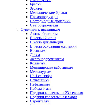
Брелки
Зеркала
Металлические брелки
Промопродукция
Светодиодные фонарики
Светоотражатели
Сувениры к праздникам
Автомобилистам
В честь 12 июня
В честь дня авиации
В честь основания компании
Военным
Детям
Железнодорожникам
Коллегам
Медицинским работникам
Металлургам
На 1 сентября
Начальнику
Нефтяникам
Победа 9 мая
Подарки коллегам на 23 февраля
Подарки коллегам на 8 марта
Строителям