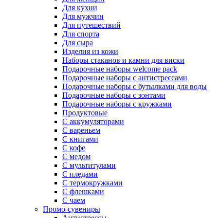
Для кухни
Для мужчин
Для путешествий
Для спорта
Для сыра
Изделия из кожи
Наборы стаканов и камни для виски
Подарочные наборы welcome pack
Подарочные наборы с антистрессами
Подарочные наборы с бутылками для воды
Подарочные наборы с зонтами
Подарочные наборы с кружками
Продуктовые
С аккумуляторами
С вареньем
С книгами
С кофе
С медом
С мультитулами
С пледами
С термокружками
С флешками
С чаем
Промо-сувениры
Антистрессы