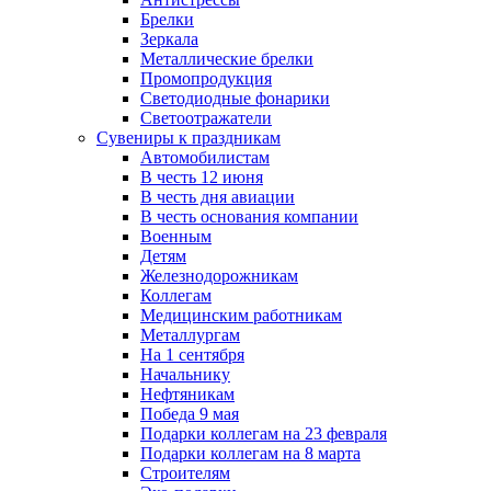
Брелки
Зеркала
Металлические брелки
Промопродукция
Светодиодные фонарики
Светоотражатели
Сувениры к праздникам
Автомобилистам
В честь 12 июня
В честь дня авиации
В честь основания компании
Военным
Детям
Железнодорожникам
Коллегам
Медицинским работникам
Металлургам
На 1 сентября
Начальнику
Нефтяникам
Победа 9 мая
Подарки коллегам на 23 февраля
Подарки коллегам на 8 марта
Строителям