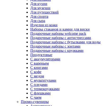
Для кухни
Для мужчин
Для путешествий
Для спорта
Для сыра
Изделия из кожи
Наборы стаканов и камни для виски
Подарочные наборы welcome pack
Подарочные наборы с антистрессами
Подарочные наборы с бутылками для воды
Подарочные наборы с зонтами
Подарочные наборы с кружками
Продуктовые
С аккумуляторами
С вареньем
С книгами
С кофе
С медом
С мультитулами
С пледами
С термокружками
С флешками
С чаем
Промо-сувениры
Антистрессы