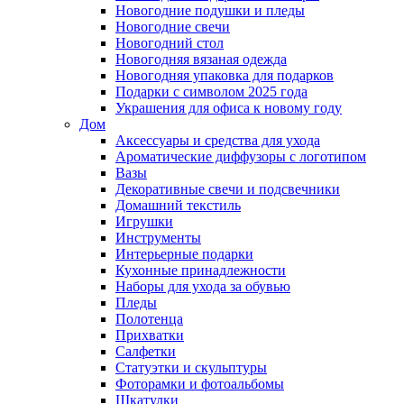
Новогодние подушки и пледы
Новогодние свечи
Новогодний стол
Новогодняя вязаная одежда
Новогодняя упаковка для подарков
Подарки с символом 2025 года
Украшения для офиса к новому году
Дом
Аксессуары и средства для ухода
Ароматические диффузоры с логотипом
Вазы
Декоративные свечи и подсвечники
Домашний текстиль
Игрушки
Инструменты
Интерьерные подарки
Кухонные принадлежности
Наборы для ухода за обувью
Пледы
Полотенца
Прихватки
Салфетки
Статуэтки и скульптуры
Фоторамки и фотоальбомы
Шкатулки