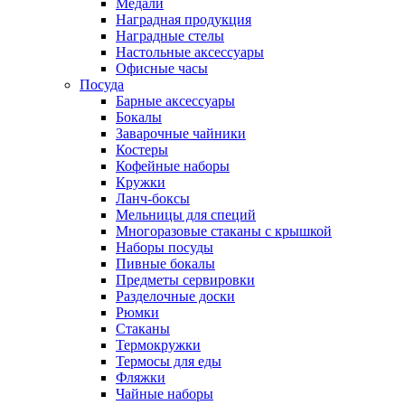
Медали
Наградная продукция
Наградные стелы
Настольные аксессуары
Офисные часы
Посуда
Барные аксессуары
Бокалы
Заварочные чайники
Костеры
Кофейные наборы
Кружки
Ланч-боксы
Мельницы для специй
Многоразовые стаканы с крышкой
Наборы посуды
Пивные бокалы
Предметы сервировки
Разделочные доски
Рюмки
Стаканы
Термокружки
Термосы для еды
Фляжки
Чайные наборы