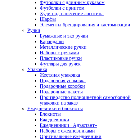
Футболки с длинным рукавом
Футболки с принтом
Худи под нанесение логотипа
Шарфы
Элементы брендирования и кастомизации
Ручки
Бумажные и эко ручки
Карандаши
Металлические ручки
Наборы с ручками
Пластиковые ручки
Футляры для ручек
Упаковка
Жестяная упаковка
Подарочная упаковка
Подарочные коробки
Подарочные пакеты
Производство полноцветной самосборной
упаковки на заказ
Ежедневники и блокноты
Блокноты
Ежедневники
Ежедневники «Адъютант»
Наборы с ежедневниками
Оригинальные ежедневники