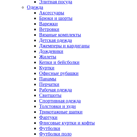
Элитная посуда
Одежда
Аксессуары
Брюки и шорты
Варежки
Ветровки
Вязаные комплекты
Детская одежда
Джемперы и кардиганы
Дождевики
Жилеты
Кепки и бейсболки
Куртки
Офисные рубашки
Панамы
Перчатки
Рабочая одежда
Свитшоты
Спортивная одежда
Толстовки и худи
Трикотажные шапки
Фартуки
Флисовые куртки и кофты
Футболки
Футболки поло