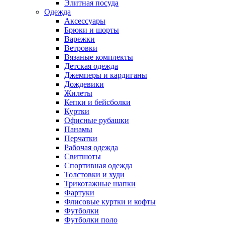
Элитная посуда
Одежда
Аксессуары
Брюки и шорты
Варежки
Ветровки
Вязаные комплекты
Детская одежда
Джемперы и кардиганы
Дождевики
Жилеты
Кепки и бейсболки
Куртки
Офисные рубашки
Панамы
Перчатки
Рабочая одежда
Свитшоты
Спортивная одежда
Толстовки и худи
Трикотажные шапки
Фартуки
Флисовые куртки и кофты
Футболки
Футболки поло