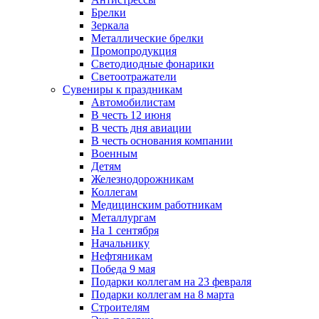
Брелки
Зеркала
Металлические брелки
Промопродукция
Светодиодные фонарики
Светоотражатели
Сувениры к праздникам
Автомобилистам
В честь 12 июня
В честь дня авиации
В честь основания компании
Военным
Детям
Железнодорожникам
Коллегам
Медицинским работникам
Металлургам
На 1 сентября
Начальнику
Нефтяникам
Победа 9 мая
Подарки коллегам на 23 февраля
Подарки коллегам на 8 марта
Строителям