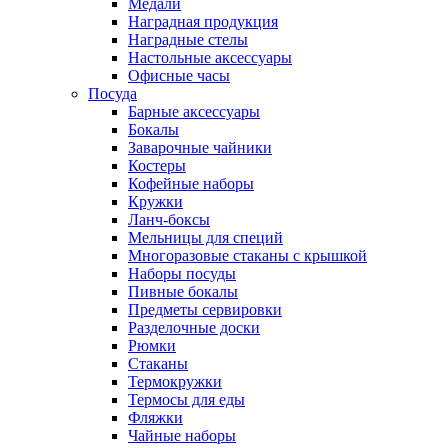
Медали
Наградная продукция
Наградные стелы
Настольные аксессуары
Офисные часы
Посуда
Барные аксессуары
Бокалы
Заварочные чайники
Костеры
Кофейные наборы
Кружки
Ланч-боксы
Мельницы для специй
Многоразовые стаканы с крышкой
Наборы посуды
Пивные бокалы
Предметы сервировки
Разделочные доски
Рюмки
Стаканы
Термокружки
Термосы для еды
Фляжки
Чайные наборы