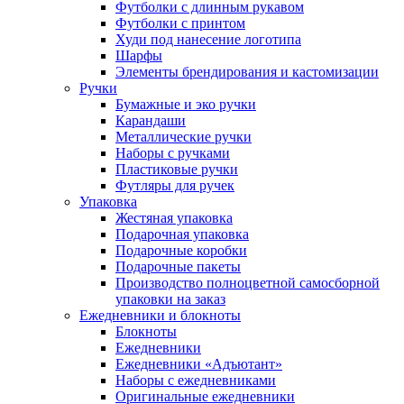
Футболки с длинным рукавом
Футболки с принтом
Худи под нанесение логотипа
Шарфы
Элементы брендирования и кастомизации
Ручки
Бумажные и эко ручки
Карандаши
Металлические ручки
Наборы с ручками
Пластиковые ручки
Футляры для ручек
Упаковка
Жестяная упаковка
Подарочная упаковка
Подарочные коробки
Подарочные пакеты
Производство полноцветной самосборной
упаковки на заказ
Ежедневники и блокноты
Блокноты
Ежедневники
Ежедневники «Адъютант»
Наборы с ежедневниками
Оригинальные ежедневники