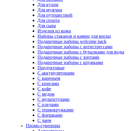
Для кухни
Для мужчин
Для путешествий
Для спорта
Для сыра
Изделия из кожи
Наборы стаканов и камни для виски
Подарочные наборы welcome pack
Подарочные наборы с антистрессами
Подарочные наборы с бутылками для воды
Подарочные наборы с зонтами
Подарочные наборы с кружками
Продуктовые
С аккумуляторами
С вареньем
С книгами
С кофе
С медом
С мультитулами
С пледами
С термокружками
С флешками
С чаем
Промо-сувениры
Антистрессы