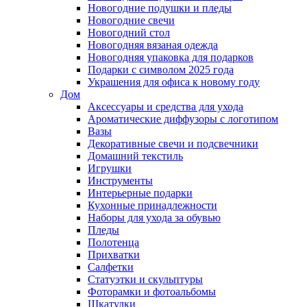
Новогодние подушки и пледы
Новогодние свечи
Новогодний стол
Новогодняя вязаная одежда
Новогодняя упаковка для подарков
Подарки с символом 2025 года
Украшения для офиса к новому году
Дом
Аксессуары и средства для ухода
Ароматические диффузоры с логотипом
Вазы
Декоративные свечи и подсвечники
Домашний текстиль
Игрушки
Инструменты
Интерьерные подарки
Кухонные принадлежности
Наборы для ухода за обувью
Пледы
Полотенца
Прихватки
Салфетки
Статуэтки и скульптуры
Фоторамки и фотоальбомы
Шкатулки