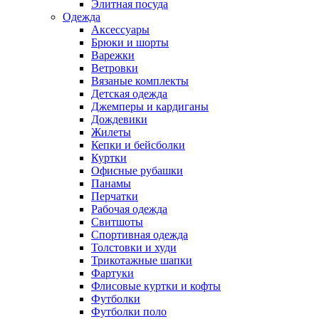
Элитная посуда
Одежда
Аксессуары
Брюки и шорты
Варежки
Ветровки
Вязаные комплекты
Детская одежда
Джемперы и кардиганы
Дождевики
Жилеты
Кепки и бейсболки
Куртки
Офисные рубашки
Панамы
Перчатки
Рабочая одежда
Свитшоты
Спортивная одежда
Толстовки и худи
Трикотажные шапки
Фартуки
Флисовые куртки и кофты
Футболки
Футболки поло