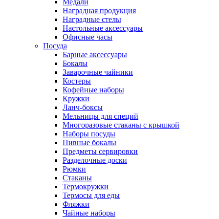
Медали
Наградная продукция
Наградные стелы
Настольные аксессуары
Офисные часы
Посуда
Барные аксессуары
Бокалы
Заварочные чайники
Костеры
Кофейные наборы
Кружки
Ланч-боксы
Мельницы для специй
Многоразовые стаканы с крышкой
Наборы посуды
Пивные бокалы
Предметы сервировки
Разделочные доски
Рюмки
Стаканы
Термокружки
Термосы для еды
Фляжки
Чайные наборы