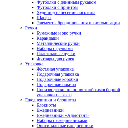
Футболки с длинным рукавом
Футболки с принтом
Худи под нанесение логотипа
Шарфы
Элементы брендирования и кастомизации
Ручки
Бумажные и эко ручки
Карандаши
Металлические ручки
Наборы с ручками
Пластиковые ручки
Футляры для ручек
Упаковка
Жестяная упаковка
Подарочная упаковка
Подарочные коробки
Подарочные пакеты
Производство полноцветной самосборной
упаковки на заказ
Ежедневники и блокноты
Блокноты
Ежедневники
Ежедневники «Адъютант»
Наборы с ежедневниками
Оригинальные ежедневники