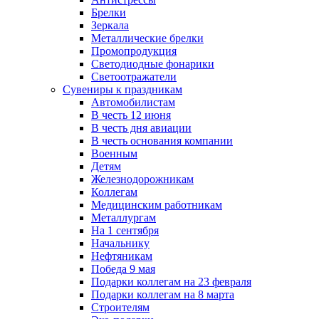
Брелки
Зеркала
Металлические брелки
Промопродукция
Светодиодные фонарики
Светоотражатели
Сувениры к праздникам
Автомобилистам
В честь 12 июня
В честь дня авиации
В честь основания компании
Военным
Детям
Железнодорожникам
Коллегам
Медицинским работникам
Металлургам
На 1 сентября
Начальнику
Нефтяникам
Победа 9 мая
Подарки коллегам на 23 февраля
Подарки коллегам на 8 марта
Строителям