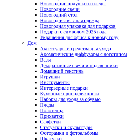
Новогодние подушки и пледы
Новогодние свечи
Новогодний стол
Новогодняя вязаная одежда
Новогодняя упаковка для подарков
Подарки с символом 2025 года
Украшения для офиса к новому году
Дом
Аксессуары и средства для ухода
Ароматические диффузоры с логотипом
Вазы
Декоративные свечи и подсвечники
Домашний текстиль
Игрушки
Инструменты
Интерьерные подарки
Кухонные принадлежности
Наборы для ухода за обувью
Пледы
Полотенца
Прихватки
Салфетки
Статуэтки и скульптуры
Фоторамки и фотоальбомы
Шкатулки