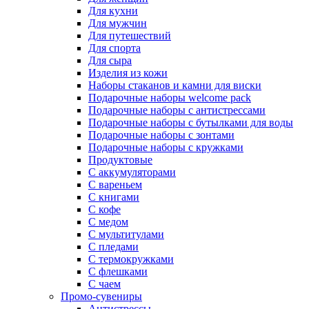
Для кухни
Для мужчин
Для путешествий
Для спорта
Для сыра
Изделия из кожи
Наборы стаканов и камни для виски
Подарочные наборы welcome pack
Подарочные наборы с антистрессами
Подарочные наборы с бутылками для воды
Подарочные наборы с зонтами
Подарочные наборы с кружками
Продуктовые
С аккумуляторами
С вареньем
С книгами
С кофе
С медом
С мультитулами
С пледами
С термокружками
С флешками
С чаем
Промо-сувениры
Антистрессы