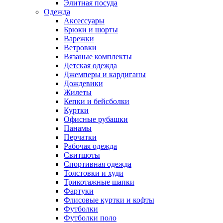
Элитная посуда
Одежда
Аксессуары
Брюки и шорты
Варежки
Ветровки
Вязаные комплекты
Детская одежда
Джемперы и кардиганы
Дождевики
Жилеты
Кепки и бейсболки
Куртки
Офисные рубашки
Панамы
Перчатки
Рабочая одежда
Свитшоты
Спортивная одежда
Толстовки и худи
Трикотажные шапки
Фартуки
Флисовые куртки и кофты
Футболки
Футболки поло