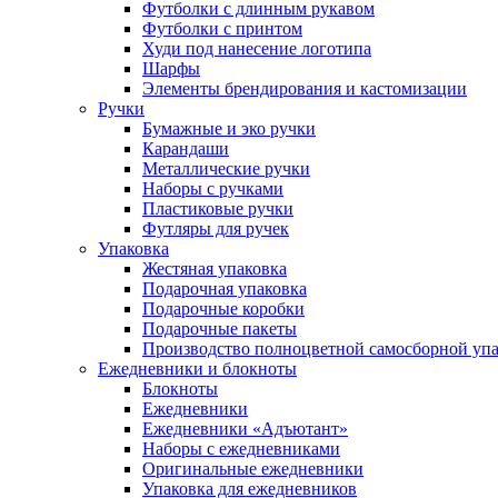
Футболки с длинным рукавом
Футболки с принтом
Худи под нанесение логотипа
Шарфы
Элементы брендирования и кастомизации
Ручки
Бумажные и эко ручки
Карандаши
Металлические ручки
Наборы с ручками
Пластиковые ручки
Футляры для ручек
Упаковка
Жестяная упаковка
Подарочная упаковка
Подарочные коробки
Подарочные пакеты
Производство полноцветной самосборной упак
Ежедневники и блокноты
Блокноты
Ежедневники
Ежедневники «Адъютант»
Наборы с ежедневниками
Оригинальные ежедневники
Упаковка для ежедневников