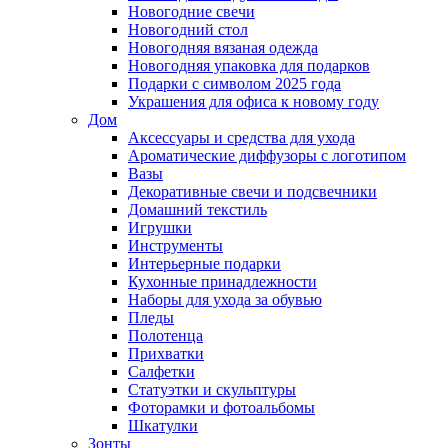
Новогодние свечи
Новогодний стол
Новогодняя вязаная одежда
Новогодняя упаковка для подарков
Подарки с символом 2025 года
Украшения для офиса к новому году
Дом
Аксессуары и средства для ухода
Ароматические диффузоры с логотипом
Вазы
Декоративные свечи и подсвечники
Домашний текстиль
Игрушки
Инструменты
Интерьерные подарки
Кухонные принадлежности
Наборы для ухода за обувью
Пледы
Полотенца
Прихватки
Салфетки
Статуэтки и скульптуры
Фоторамки и фотоальбомы
Шкатулки
Зонты