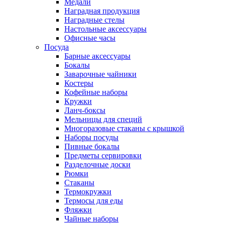
Медали
Наградная продукция
Наградные стелы
Настольные аксессуары
Офисные часы
Посуда
Барные аксессуары
Бокалы
Заварочные чайники
Костеры
Кофейные наборы
Кружки
Ланч-боксы
Мельницы для специй
Многоразовые стаканы с крышкой
Наборы посуды
Пивные бокалы
Предметы сервировки
Разделочные доски
Рюмки
Стаканы
Термокружки
Термосы для еды
Фляжки
Чайные наборы