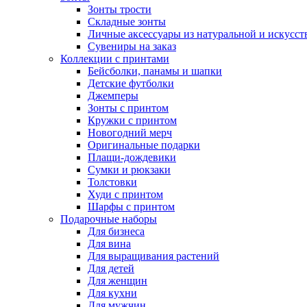
Зонты трости
Складные зонты
Личные аксессуары из натуральной и искусс
Сувениры на заказ
Коллекции с принтами
Бейсболки, панамы и шапки
Детские футболки
Джемперы
Зонты с принтом
Кружки с принтом
Новогодний мерч
Оригинальные подарки
Плащи-дождевики
Сумки и рюкзаки
Толстовки
Худи с принтом
Шарфы с принтом
Подарочные наборы
Для бизнеса
Для вина
Для выращивания растений
Для детей
Для женщин
Для кухни
Для мужчин