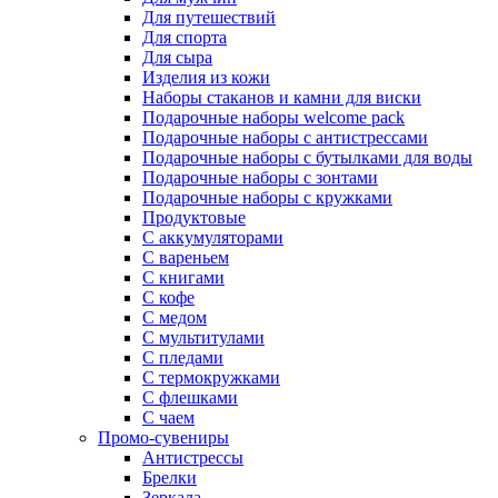
Для путешествий
Для спорта
Для сыра
Изделия из кожи
Наборы стаканов и камни для виски
Подарочные наборы welcome pack
Подарочные наборы с антистрессами
Подарочные наборы с бутылками для воды
Подарочные наборы с зонтами
Подарочные наборы с кружками
Продуктовые
С аккумуляторами
С вареньем
С книгами
С кофе
С медом
С мультитулами
С пледами
С термокружками
С флешками
С чаем
Промо-сувениры
Антистрессы
Брелки
Зеркала