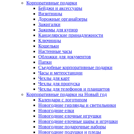
Корпоративные подарки
Бейджи и аксессуары
Визитницы
Дорожные органайзеры
Зажигалки
Зажимы для купюр
Канцелярские принадлежности
Ключницы
Кошельки
Настенные часы
Обложки для документов
Папки
Съедобные корпоративные подарки
Часы и метеостанции
Чехлы для карт
Чехлы для пропуска
Чехлы для телефонов и планшетов
Корпоративные подарки на Новый год
Календари с логотипом
Новогодние гирлянды и светильники
Новогодние елки
Новогодние елочные игрушки
Новогодние елочные шары и игрушки
Новогодние подарочные наборы
Новогодние подушки и пледы