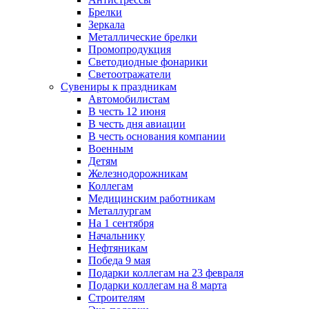
Брелки
Зеркала
Металлические брелки
Промопродукция
Светодиодные фонарики
Светоотражатели
Сувениры к праздникам
Автомобилистам
В честь 12 июня
В честь дня авиации
В честь основания компании
Военным
Детям
Железнодорожникам
Коллегам
Медицинским работникам
Металлургам
На 1 сентября
Начальнику
Нефтяникам
Победа 9 мая
Подарки коллегам на 23 февраля
Подарки коллегам на 8 марта
Строителям