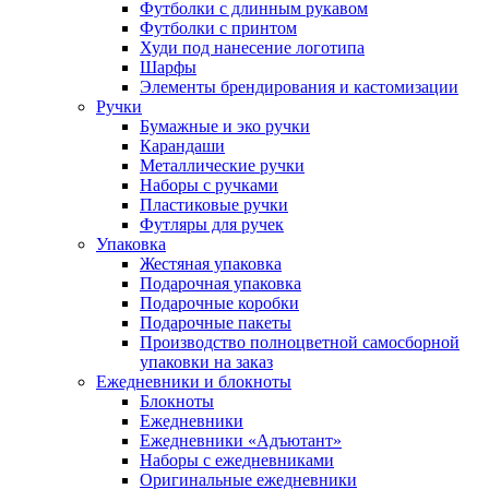
Футболки с длинным рукавом
Футболки с принтом
Худи под нанесение логотипа
Шарфы
Элементы брендирования и кастомизации
Ручки
Бумажные и эко ручки
Карандаши
Металлические ручки
Наборы с ручками
Пластиковые ручки
Футляры для ручек
Упаковка
Жестяная упаковка
Подарочная упаковка
Подарочные коробки
Подарочные пакеты
Производство полноцветной самосборной
упаковки на заказ
Ежедневники и блокноты
Блокноты
Ежедневники
Ежедневники «Адъютант»
Наборы с ежедневниками
Оригинальные ежедневники