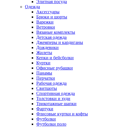
Элитная посуда
Одежда
Аксессуары
Брюки и шорты
Варежки
Ветровки
Вязаные комплекты
Детская одежда
Джемперы и кардиганы
Дождевики
Жилеты
Кепки и бейсболки
Куртки
Офисные рубашки
Панамы
Перчатки
Рабочая одежда
Свитшоты
Спортивная одежда
Толстовки и худи
Трикотажные шапки
Фартуки
Флисовые куртки и кофты
Футболки
Футболки поло