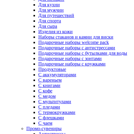
Для кухни
Для мужчин
Для путешествий
Для спорта
Для сыра
Изделия из кожи
Наборы стаканов и камни для виски
Подарочные наборы welcome pack
Подарочные наборы с антистрессами
Подарочные наборы с бутылками для воды
Подарочные наборы с зонтами
Подарочные наборы с кружками
Продуктовые
С аккумуляторами
С вареньем
С книгами
С кофе
С медом
С мультитулами
С пледами
С термокружками
С флешками
С чаем
Промо-сувениры
Антистрессы