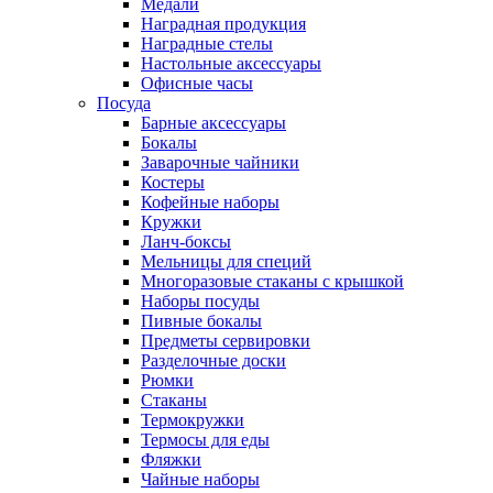
Медали
Наградная продукция
Наградные стелы
Настольные аксессуары
Офисные часы
Посуда
Барные аксессуары
Бокалы
Заварочные чайники
Костеры
Кофейные наборы
Кружки
Ланч-боксы
Мельницы для специй
Многоразовые стаканы с крышкой
Наборы посуды
Пивные бокалы
Предметы сервировки
Разделочные доски
Рюмки
Стаканы
Термокружки
Термосы для еды
Фляжки
Чайные наборы