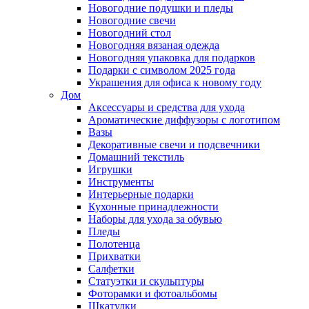
Новогодние подушки и пледы
Новогодние свечи
Новогодний стол
Новогодняя вязаная одежда
Новогодняя упаковка для подарков
Подарки с символом 2025 года
Украшения для офиса к новому году
Дом
Аксессуары и средства для ухода
Ароматические диффузоры с логотипом
Вазы
Декоративные свечи и подсвечники
Домашний текстиль
Игрушки
Инструменты
Интерьерные подарки
Кухонные принадлежности
Наборы для ухода за обувью
Пледы
Полотенца
Прихватки
Салфетки
Статуэтки и скульптуры
Фоторамки и фотоальбомы
Шкатулки