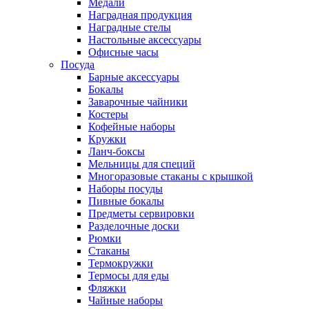
Медали
Наградная продукция
Наградные стелы
Настольные аксессуары
Офисные часы
Посуда
Барные аксессуары
Бокалы
Заварочные чайники
Костеры
Кофейные наборы
Кружки
Ланч-боксы
Мельницы для специй
Многоразовые стаканы с крышкой
Наборы посуды
Пивные бокалы
Предметы сервировки
Разделочные доски
Рюмки
Стаканы
Термокружки
Термосы для еды
Фляжки
Чайные наборы