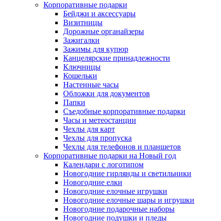
Корпоративные подарки
Бейджи и аксессуары
Визитницы
Дорожные органайзеры
Зажигалки
Зажимы для купюр
Канцелярские принадлежности
Ключницы
Кошельки
Настенные часы
Обложки для документов
Папки
Съедобные корпоративные подарки
Часы и метеостанции
Чехлы для карт
Чехлы для пропуска
Чехлы для телефонов и планшетов
Корпоративные подарки на Новый год
Календари с логотипом
Новогодние гирлянды и светильники
Новогодние елки
Новогодние елочные игрушки
Новогодние елочные шары и игрушки
Новогодние подарочные наборы
Новогодние подушки и пледы