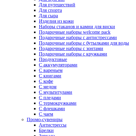
Для путешествий
Для спорта
Для сыра
Изделия из кожи
Наборы стаканов и камни для виски
Подарочные наборы welcome pack
Подарочные наборы с антистрессами
Подарочные наборы с бутылками для воды
Подарочные наборы с зонтами
Подарочные наборы с кружками
Продуктовые
С аккумуляторами
С вареньем
С книгами
С кофе
С медом
С мультитулами
С пледами
С термокружками
С флешками
С чаем
Промо-сувениры
Антистрессы
Брелки
Зеркала