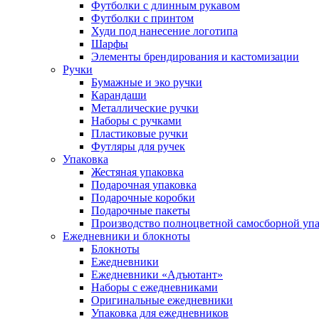
Футболки с длинным рукавом
Футболки с принтом
Худи под нанесение логотипа
Шарфы
Элементы брендирования и кастомизации
Ручки
Бумажные и эко ручки
Карандаши
Металлические ручки
Наборы с ручками
Пластиковые ручки
Футляры для ручек
Упаковка
Жестяная упаковка
Подарочная упаковка
Подарочные коробки
Подарочные пакеты
Производство полноцветной самосборной упак
Ежедневники и блокноты
Блокноты
Ежедневники
Ежедневники «Адъютант»
Наборы с ежедневниками
Оригинальные ежедневники
Упаковка для ежедневников