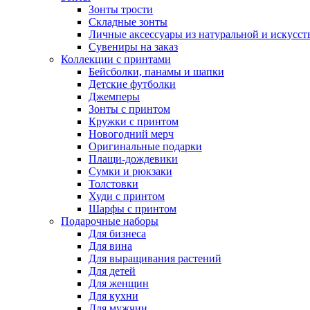
Зонты трости
Складные зонты
Личные аксессуары из натуральной и искусс
Сувениры на заказ
Коллекции с принтами
Бейсболки, панамы и шапки
Детские футболки
Джемперы
Зонты с принтом
Кружки с принтом
Новогодний мерч
Оригинальные подарки
Плащи-дождевики
Сумки и рюкзаки
Толстовки
Худи с принтом
Шарфы с принтом
Подарочные наборы
Для бизнеса
Для вина
Для выращивания растений
Для детей
Для женщин
Для кухни
Для мужчин