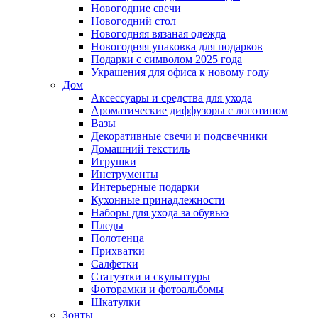
Новогодние свечи
Новогодний стол
Новогодняя вязаная одежда
Новогодняя упаковка для подарков
Подарки с символом 2025 года
Украшения для офиса к новому году
Дом
Аксессуары и средства для ухода
Ароматические диффузоры с логотипом
Вазы
Декоративные свечи и подсвечники
Домашний текстиль
Игрушки
Инструменты
Интерьерные подарки
Кухонные принадлежности
Наборы для ухода за обувью
Пледы
Полотенца
Прихватки
Салфетки
Статуэтки и скульптуры
Фоторамки и фотоальбомы
Шкатулки
Зонты