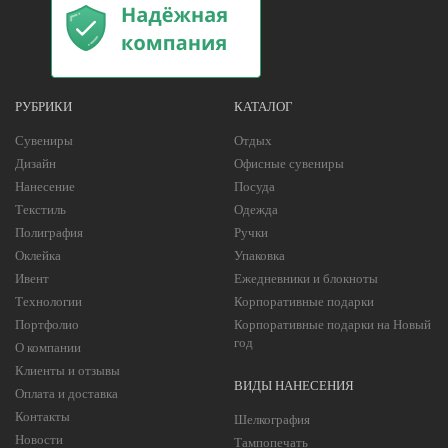
РУБРИКИ
КАТАЛОГ
Сувениры
Отдых
Дизайн
Офисные сувениры
Нанесение
Посуда
Текстиль
Одежда
Полиграфия
Ручки
Оклейка
Упаковка
Ивент
Ежедневники и блокноты
Технологии
Корпоративные подарки
Портфолио
Корпоративные подарки на Новый
год
О компании
Клиенты и отзывы
ВИДЫ НАНЕСЕНИЯ
Оплата и доставка
Контакты
Шелкография
Новости
Тампопечать