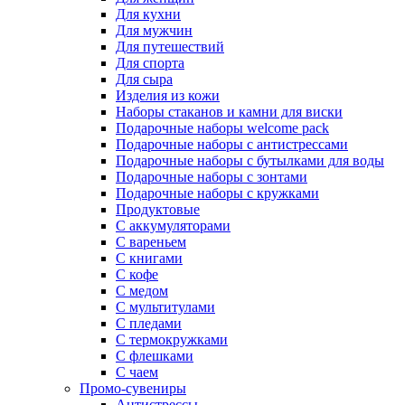
Для кухни
Для мужчин
Для путешествий
Для спорта
Для сыра
Изделия из кожи
Наборы стаканов и камни для виски
Подарочные наборы welcome pack
Подарочные наборы с антистрессами
Подарочные наборы с бутылками для воды
Подарочные наборы с зонтами
Подарочные наборы с кружками
Продуктовые
С аккумуляторами
С вареньем
С книгами
С кофе
С медом
С мультитулами
С пледами
С термокружками
С флешками
С чаем
Промо-сувениры
Антистрессы