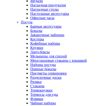
Медали
Наградная продукция
Наградные стелы
Настольные аксессуары
Офисные часы
Посуда
Барные аксессуары
Бокалы
Заварочные чайники
Костеры
Кофейные наборы
Кружки
Ланч-боксы
Мельницы для специй
Многоразовые стаканы с крышкой
Наборы посуды
Пивные бокалы
Предметы сервировки
Разделочные доски
Рюмки
Стаканы
Термокружки
Термосы для еды
Фляжки
Чайные наборы