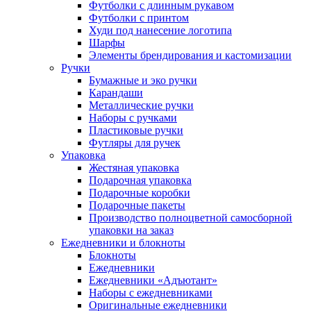
Футболки с длинным рукавом
Футболки с принтом
Худи под нанесение логотипа
Шарфы
Элементы брендирования и кастомизации
Ручки
Бумажные и эко ручки
Карандаши
Металлические ручки
Наборы с ручками
Пластиковые ручки
Футляры для ручек
Упаковка
Жестяная упаковка
Подарочная упаковка
Подарочные коробки
Подарочные пакеты
Производство полноцветной самосборной
упаковки на заказ
Ежедневники и блокноты
Блокноты
Ежедневники
Ежедневники «Адъютант»
Наборы с ежедневниками
Оригинальные ежедневники