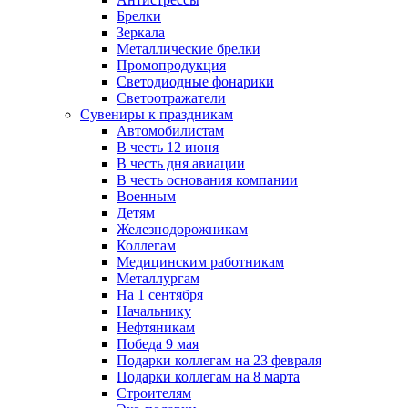
Брелки
Зеркала
Металлические брелки
Промопродукция
Светодиодные фонарики
Светоотражатели
Сувениры к праздникам
Автомобилистам
В честь 12 июня
В честь дня авиации
В честь основания компании
Военным
Детям
Железнодорожникам
Коллегам
Медицинским работникам
Металлургам
На 1 сентября
Начальнику
Нефтяникам
Победа 9 мая
Подарки коллегам на 23 февраля
Подарки коллегам на 8 марта
Строителям