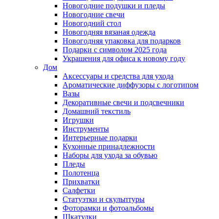
Новогодние подушки и пледы
Новогодние свечи
Новогодний стол
Новогодняя вязаная одежда
Новогодняя упаковка для подарков
Подарки с символом 2025 года
Украшения для офиса к новому году
Дом
Аксессуары и средства для ухода
Ароматические диффузоры с логотипом
Вазы
Декоративные свечи и подсвечники
Домашний текстиль
Игрушки
Инструменты
Интерьерные подарки
Кухонные принадлежности
Наборы для ухода за обувью
Пледы
Полотенца
Прихватки
Салфетки
Статуэтки и скульптуры
Фоторамки и фотоальбомы
Шкатулки