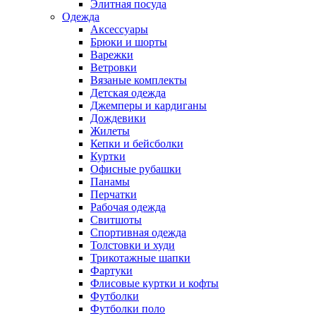
Элитная посуда
Одежда
Аксессуары
Брюки и шорты
Варежки
Ветровки
Вязаные комплекты
Детская одежда
Джемперы и кардиганы
Дождевики
Жилеты
Кепки и бейсболки
Куртки
Офисные рубашки
Панамы
Перчатки
Рабочая одежда
Свитшоты
Спортивная одежда
Толстовки и худи
Трикотажные шапки
Фартуки
Флисовые куртки и кофты
Футболки
Футболки поло