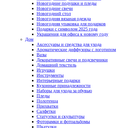
Новогодние подушки и пледы
Новогодние свечи
Новогодний стол
Новогодняя вязаная одежда
Новогодняя упаковка для подарков
Подарки с символом 2025 года
Украшения для офиса к новому году
Дом
Аксессуары и средства для ухода
Ароматические диффузоры с логотипом
Вазы
Декоративные свечи и подсвечники
Домашний текстиль
Игрушки
Инструменты
Интерьерные подарки
Кухонные принадлежности
Наборы для ухода за обувью
Пледы
Полотенца
Прихватки
Салфетки
Статуэтки и скульптуры
Фоторамки и фотоальбомы
Шкатулки