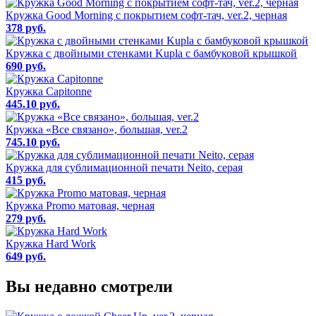
Кружка Good Morning с покрытием софт-тач, ver.2, черная
378 руб.
Кружка с двойными стенками Kupla с бамбуковой крышкой
690 руб.
Кружка Capitonne
445.10 руб.
Кружка «Все связано», большая, ver.2
745.10 руб.
Кружка для сублимационной печати Neito, серая
415 руб.
Кружка Promo матовая, черная
279 руб.
Кружка Hard Work
649 руб.
Вы недавно смотрели