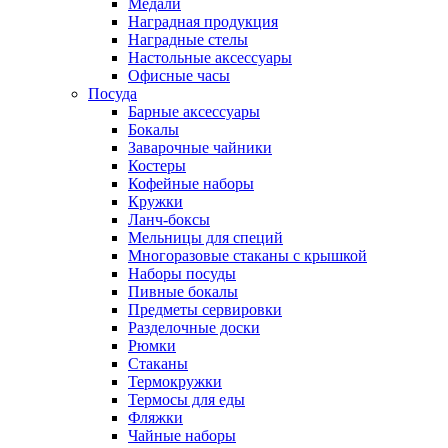
Медали
Наградная продукция
Наградные стелы
Настольные аксессуары
Офисные часы
Посуда
Барные аксессуары
Бокалы
Заварочные чайники
Костеры
Кофейные наборы
Кружки
Ланч-боксы
Мельницы для специй
Многоразовые стаканы с крышкой
Наборы посуды
Пивные бокалы
Предметы сервировки
Разделочные доски
Рюмки
Стаканы
Термокружки
Термосы для еды
Фляжки
Чайные наборы