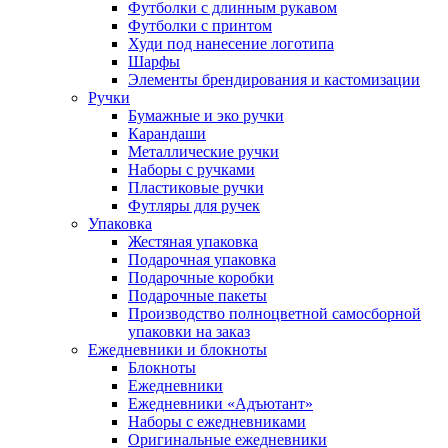
Футболки с длинным рукавом
Футболки с принтом
Худи под нанесение логотипа
Шарфы
Элементы брендирования и кастомизации
Ручки
Бумажные и эко ручки
Карандаши
Металлические ручки
Наборы с ручками
Пластиковые ручки
Футляры для ручек
Упаковка
Жестяная упаковка
Подарочная упаковка
Подарочные коробки
Подарочные пакеты
Производство полноцветной самосборной
упаковки на заказ
Ежедневники и блокноты
Блокноты
Ежедневники
Ежедневники «Адъютант»
Наборы с ежедневниками
Оригинальные ежедневники