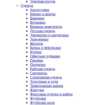
Элитная посуда
Одежда
Аксессуары
Брюки и шорты
Варежки
Ветровки
Вязаные комплекты
Детская одежда
Джемперы и кардиганы
Дождевики
Жилеты
Кепки и бейсболки
Куртки
Офисные рубашки
Панамы
Перчатки
Рабочая одежда
Свитшоты
Спортивная одежда
Толстовки и худи
Трикотажные шапки
Фартуки
Флисовые куртки и кофты
Футболки
Футболки поло