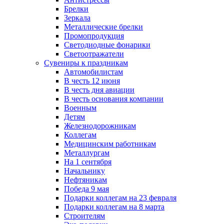
Брелки
Зеркала
Металлические брелки
Промопродукция
Светодиодные фонарики
Светоотражатели
Сувениры к праздникам
Автомобилистам
В честь 12 июня
В честь дня авиации
В честь основания компании
Военным
Детям
Железнодорожникам
Коллегам
Медицинским работникам
Металлургам
На 1 сентября
Начальнику
Нефтяникам
Победа 9 мая
Подарки коллегам на 23 февраля
Подарки коллегам на 8 марта
Строителям