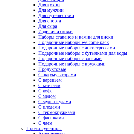
Для кухни
Для мужчин
Для путешествий
Для спорта
Для сыра
Изделия из кожи
Наборы стаканов и камни для виски
Подарочные наборы welcome pack
Подарочные наборы с антистрессами
Подарочные наборы с бутылками для воды
Подарочные наборы с зонтами
Подарочные наборы с кружками
Продуктовые
С аккумуляторами
С вареньем
С книгами
С кофе
С медом
С мультитулами
С пледами
С термокружками
С флешками
С чаем
Промо-сувениры
Антистрессы