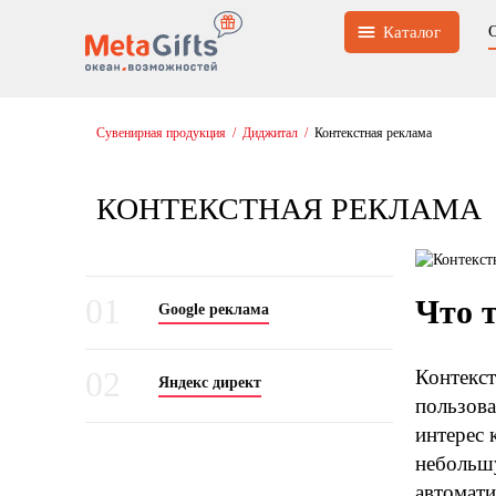
Каталог
Сувенирная продукция
/
Диджитал
/
Контекстная реклама
КОНТЕКСТНАЯ РЕКЛАМА
01
Что 
Google реклама
02
Контекст
Яндекс директ
пользова
интерес 
небольшу
автомати