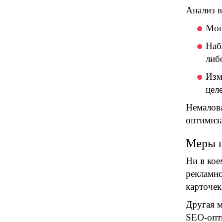
Анализ в
Мон
Наб
либ
Изм
цел
Немалова
оптимиза
Меры 
Ни в кое
рекламно
карточек
Другая м
SEO-опти