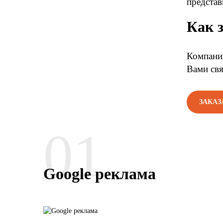
представ
Как 
Компания
Вами свя
ЗАКАЗ
01
Google реклама