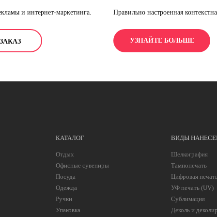
рекламы и интернет-маркетинга.
Правильно настроенная контекстна
изнесу найти своих клиентов.
продавать услугу или товар той а
показывает заинтересованность в 
УЗНАЙТЕ БОЛЬШЕ
ЗАКАЗ
при минимальной оплате клика.
КАТАЛОГ
ВИДЫ НАНЕСЕ
Отдых
Шелкография
Офисные сувениры
Тампопечать
Посуда
Цифровая печат
Одежда
УФ печать (UV)
Ручки
Сублимация
Упаковка
Деколь и деколи