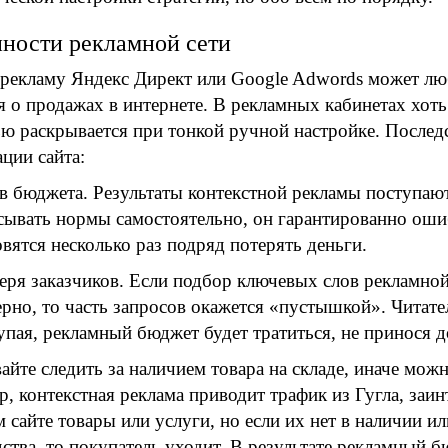
ности рекламной сети
 рекламу Яндекс Директ или Google Adwords может лю
я о продажах в интернете. В рекламных кабинетах хоть
ю раскрывается при тонкой ручной настройке. Послед
ции сайта:
в бюджета. Результаты контекстной рекламы поступают
сывать нормы самостоятельно, он гарантированно оши
овятся несколько раз подряд потерять деньги.
еря заказчиков. Если подбор ключевых слов рекламной
ерно, то часть запросов окажется «пустышкой». Читате
упая, рекламный бюджет будет тратиться, не принося д
айте следить за наличием товара на складе, иначе можн
, контекстная реклама приводит трафик из Гугла, заи
 сайте товары или услуги, но если их нет в наличии ил
ства, то покупатель уходит. В результате рекламный б