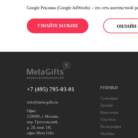
Google Реклама (Google AdWords) – это сеть контекстной 
Сервис имеет все инструменты, которые помогут любому б
УЗНАЙТЕ БОЛЬШЕ
ОНЛАЙН 
РУБРИКИ
+7 (495) 795-03-01
Сувениры
info@meta-gifts.ru
Дизайн
Офис:
Нанесение
129090, г. Москва,
Текстиль
пер. Грохольский,
Полиграфия
д. 28, пом. 1Н,
офис Meta Gifts
Оклейка