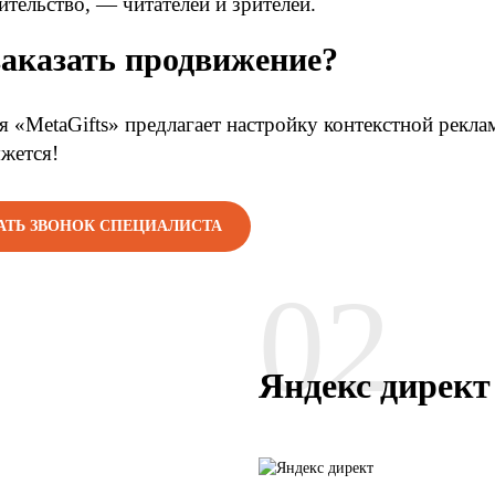
ительство, — читателей и зрителей.
заказать продвижение?
 «MetaGifts» предлагает настройку контекстной рекла
жется!
АТЬ ЗВОНОК СПЕЦИАЛИСТА
02
Яндекс директ