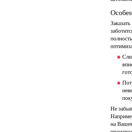
Особен
Заказать
заботитс
полность
оптимиза
Сли
впи
гот
Пот
нев
пок
Не забыв
Например
на Вашем
производ