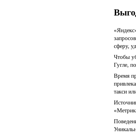
Выго
«Яндекс»
запросов
сферу, у
Чтобы уб
Гугле, п
Время пр
привлека
такси ил
Источник
«Метрика
Поведени
Уникальн