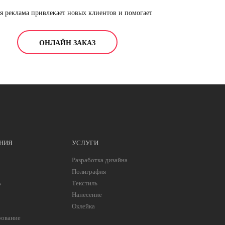
я реклама привлекает новых клиентов и помогает
удитории, которая своими поисковыми запросами
покупке. Таким образом, можно получить целевые заявки
ОНЛАЙН ЗАКАЗ
НИЯ
УСЛУГИ
Разработка дизайна
Полиграфия
ь
Текстиль
Нанесение
Оклейка
рование