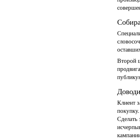
совершен
Собир
Специали
словосоч
оставших
Второй ш
продвига
публикую
Доводи
Клиент з
покупку.
Сделать 
исчерпыв
кампании