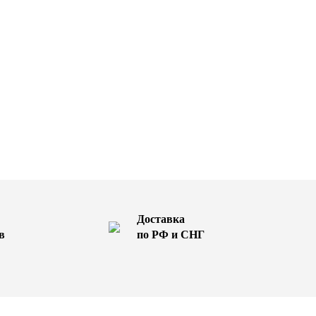
Доставка
в
по РФ и СНГ