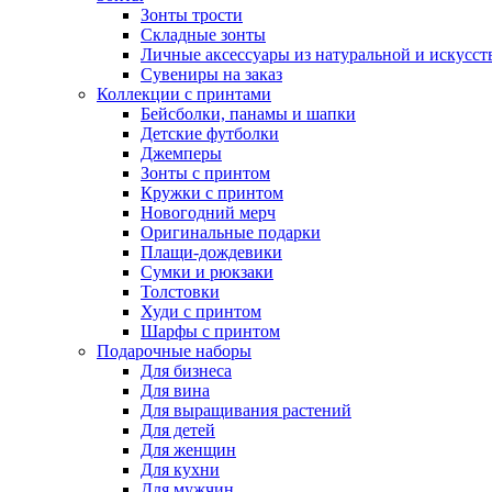
Зонты трости
Складные зонты
Личные аксессуары из натуральной и искусс
Сувениры на заказ
Коллекции с принтами
Бейсболки, панамы и шапки
Детские футболки
Джемперы
Зонты с принтом
Кружки с принтом
Новогодний мерч
Оригинальные подарки
Плащи-дождевики
Сумки и рюкзаки
Толстовки
Худи с принтом
Шарфы с принтом
Подарочные наборы
Для бизнеса
Для вина
Для выращивания растений
Для детей
Для женщин
Для кухни
Для мужчин