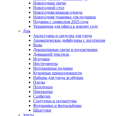
Новогодние свечи
Новогодний стол
Новогодняя вязаная одежда
Новогодняя упаковка для подарков
Подарки с символом 2025 года
Украшения для офиса к новому году
Дом
Аксессуары и средства для ухода
Ароматические диффузоры с логотипом
Вазы
Декоративные свечи и подсвечники
Домашний текстиль
Игрушки
Инструменты
Интерьерные подарки
Кухонные принадлежности
Наборы для ухода за обувью
Пледы
Полотенца
Прихватки
Салфетки
Статуэтки и скульптуры
Фоторамки и фотоальбомы
Шкатулки
Зонты