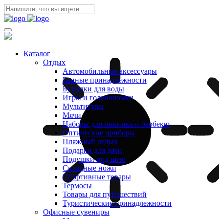
Каталог
Отдых
Автомобильные аксессуары
Банные принадлежности
Бутылки для воды
Игры и головоломки
Мультитулы
Мячи
Наборы для пикника и барбекю
Оптические приборы
Пляжный отдых
Подарки для дачи
Подушки под шею
Складные ножи
Спортивные товары
Термосы
Товары для путешествий
Туристические принадлежности
Офисные сувениры