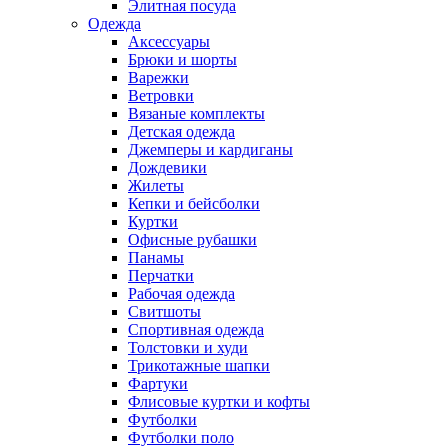
Элитная посуда
Одежда
Аксессуары
Брюки и шорты
Варежки
Ветровки
Вязаные комплекты
Детская одежда
Джемперы и кардиганы
Дождевики
Жилеты
Кепки и бейсболки
Куртки
Офисные рубашки
Панамы
Перчатки
Рабочая одежда
Свитшоты
Спортивная одежда
Толстовки и худи
Трикотажные шапки
Фартуки
Флисовые куртки и кофты
Футболки
Футболки поло