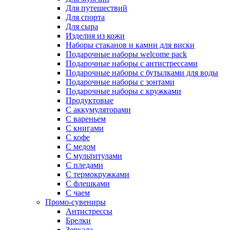
Для путешествий
Для спорта
Для сыра
Изделия из кожи
Наборы стаканов и камни для виски
Подарочные наборы welcome pack
Подарочные наборы с антистрессами
Подарочные наборы с бутылками для воды
Подарочные наборы с зонтами
Подарочные наборы с кружками
Продуктовые
С аккумуляторами
С вареньем
С книгами
С кофе
С медом
С мультитулами
С пледами
С термокружками
С флешками
С чаем
Промо-сувениры
Антистрессы
Брелки
Зеркала