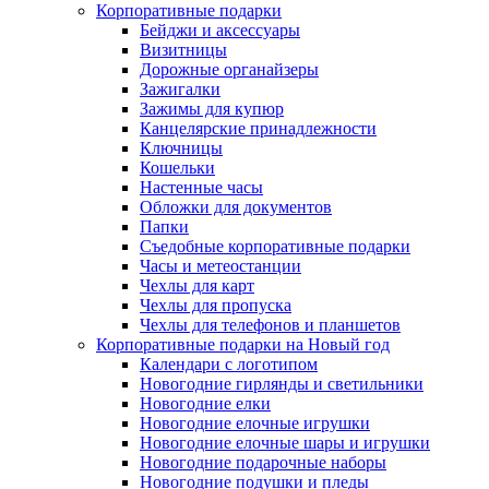
Корпоративные подарки
Бейджи и аксессуары
Визитницы
Дорожные органайзеры
Зажигалки
Зажимы для купюр
Канцелярские принадлежности
Ключницы
Кошельки
Настенные часы
Обложки для документов
Папки
Съедобные корпоративные подарки
Часы и метеостанции
Чехлы для карт
Чехлы для пропуска
Чехлы для телефонов и планшетов
Корпоративные подарки на Новый год
Календари с логотипом
Новогодние гирлянды и светильники
Новогодние елки
Новогодние елочные игрушки
Новогодние елочные шары и игрушки
Новогодние подарочные наборы
Новогодние подушки и пледы