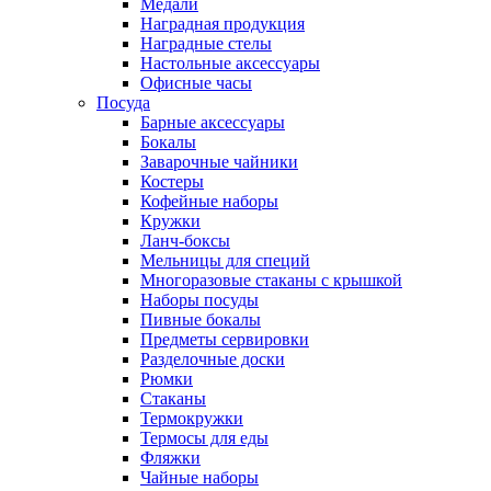
Медали
Наградная продукция
Наградные стелы
Настольные аксессуары
Офисные часы
Посуда
Барные аксессуары
Бокалы
Заварочные чайники
Костеры
Кофейные наборы
Кружки
Ланч-боксы
Мельницы для специй
Многоразовые стаканы с крышкой
Наборы посуды
Пивные бокалы
Предметы сервировки
Разделочные доски
Рюмки
Стаканы
Термокружки
Термосы для еды
Фляжки
Чайные наборы