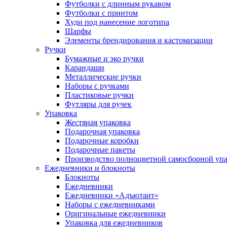
Футболки с длинным рукавом
Футболки с принтом
Худи под нанесение логотипа
Шарфы
Элементы брендирования и кастомизации
Ручки
Бумажные и эко ручки
Карандаши
Металлические ручки
Наборы с ручками
Пластиковые ручки
Футляры для ручек
Упаковка
Жестяная упаковка
Подарочная упаковка
Подарочные коробки
Подарочные пакеты
Производство полноцветной самосборной упак
Ежедневники и блокноты
Блокноты
Ежедневники
Ежедневники «Адъютант»
Наборы с ежедневниками
Оригинальные ежедневники
Упаковка для ежедневников