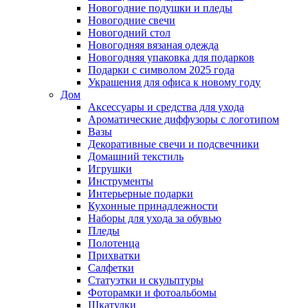
Новогодние подушки и пледы
Новогодние свечи
Новогодний стол
Новогодняя вязаная одежда
Новогодняя упаковка для подарков
Подарки с символом 2025 года
Украшения для офиса к новому году
Дом
Аксессуары и средства для ухода
Ароматические диффузоры с логотипом
Вазы
Декоративные свечи и подсвечники
Домашний текстиль
Игрушки
Инструменты
Интерьерные подарки
Кухонные принадлежности
Наборы для ухода за обувью
Пледы
Полотенца
Прихватки
Салфетки
Статуэтки и скульптуры
Фоторамки и фотоальбомы
Шкатулки