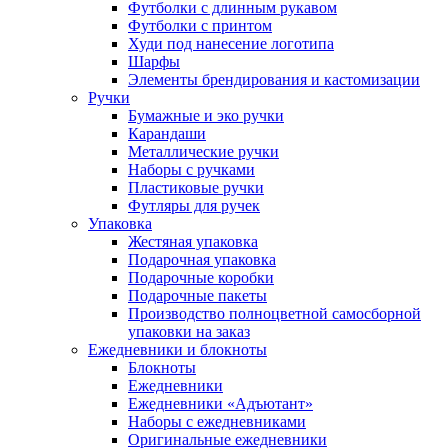
Футболки с длинным рукавом
Футболки с принтом
Худи под нанесение логотипа
Шарфы
Элементы брендирования и кастомизации
Ручки
Бумажные и эко ручки
Карандаши
Металлические ручки
Наборы с ручками
Пластиковые ручки
Футляры для ручек
Упаковка
Жестяная упаковка
Подарочная упаковка
Подарочные коробки
Подарочные пакеты
Производство полноцветной самосборной
упаковки на заказ
Ежедневники и блокноты
Блокноты
Ежедневники
Ежедневники «Адъютант»
Наборы с ежедневниками
Оригинальные ежедневники