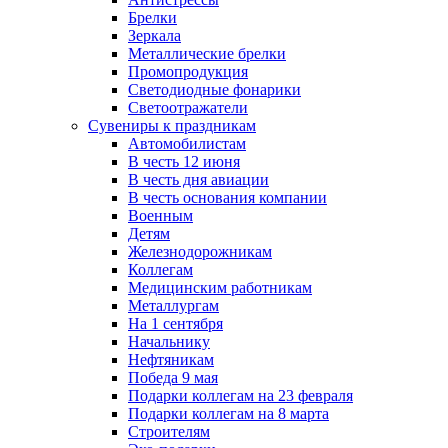
Брелки
Зеркала
Металлические брелки
Промопродукция
Светодиодные фонарики
Светоотражатели
Сувениры к праздникам
Автомобилистам
В честь 12 июня
В честь дня авиации
В честь основания компании
Военным
Детям
Железнодорожникам
Коллегам
Медицинским работникам
Металлургам
На 1 сентября
Начальнику
Нефтяникам
Победа 9 мая
Подарки коллегам на 23 февраля
Подарки коллегам на 8 марта
Строителям