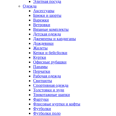
Элитная посуда
Одежда
Аксессуары
Брюки и шорты
Варежки
Ветровки
Вязаные комплекты
Детская одежда
Джемперы и кардиганы
Дождевики
Жилеты
Кепки и бейсболки
Куртки
Офисные рубашки
Панамы
Перчатки
Рабочая одежда
Свитшоты
Спортивная одежда
Толстовки и худи
Трикотажные шапки
Фартуки
Флисовые куртки и кофты
Футболки
Футболки поло