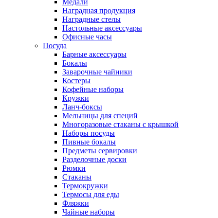
Медали
Наградная продукция
Наградные стелы
Настольные аксессуары
Офисные часы
Посуда
Барные аксессуары
Бокалы
Заварочные чайники
Костеры
Кофейные наборы
Кружки
Ланч-боксы
Мельницы для специй
Многоразовые стаканы с крышкой
Наборы посуды
Пивные бокалы
Предметы сервировки
Разделочные доски
Рюмки
Стаканы
Термокружки
Термосы для еды
Фляжки
Чайные наборы