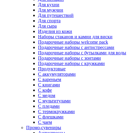
Для кухни
Для мужчин
Для путешествий
Для спорта
Для сыра
Изделия из кожи
Наборы стаканов и камни для виски
Подарочные наборы welcome pack
Подарочные наборы с антистрессами
Подарочные наборы с бутылками для воды
Подарочные наборы с зонтами
Подарочные наборы с кружками
Продуктовые
С аккумуляторами
С вареньем
С книгами
С кофе
С медом
С мультитулами
С пледами
С термокружками
С флешками
С чаем
Промо-сувениры
Антистрессы