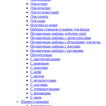
Для кухни
Для мужчин
Для путешествий
Для спорта
Для сыра
Изделия из кожи
Наборы стаканов и камни для виски
Подарочные наборы welcome pack
Подарочные наборы с антистрессами
Подарочные наборы с бутылками для воды
Подарочные наборы с зонтами
Подарочные наборы с кружками
Продуктовые
С аккумуляторами
С вареньем
С книгами
С кофе
С медом
С мультитулами
С пледами
С термокружками
С флешками
С чаем
Промо-сувениры
Антистрессы