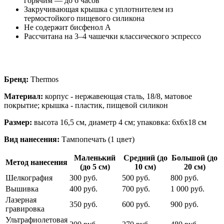
горячим — до 6 часов
Закручивающая крышка с уплотнителем из
термостойкого пищевого силикона
Не содержит бисфенол А
Рассчитана на 3–4 чашечки классического эспрессо
Бренд:
Thermos
Материал:
корпус - нержавеющая сталь, 18/8, матовое
покрытие; крышка - пластик, пищевой силикон
Размер:
высота 16,5 см, диаметр 4 см; упаковка: 6х6х18 см
Вид нанесения:
Тампопечать (1 цвет)
Маленький
Средний (до
Большой (до
Метод нанесения
(до 5 см)
10 см)
20 см)
Шелкография
300 руб.
500 руб.
800 руб.
Вышивка
400 руб.
700 руб.
1 000 руб.
Лазерная
350 руб.
600 руб.
900 руб.
гравировка
Ультрафиолетовая