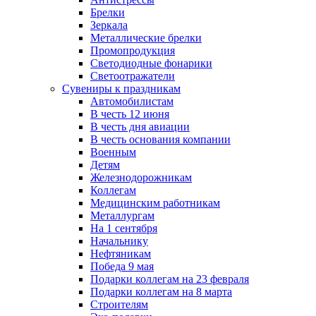
Брелки
Зеркала
Металлические брелки
Промопродукция
Светодиодные фонарики
Светоотражатели
Сувениры к праздникам
Автомобилистам
В честь 12 июня
В честь дня авиации
В честь основания компании
Военным
Детям
Железнодорожникам
Коллегам
Медицинским работникам
Металлургам
На 1 сентября
Начальнику
Нефтяникам
Победа 9 мая
Подарки коллегам на 23 февраля
Подарки коллегам на 8 марта
Строителям