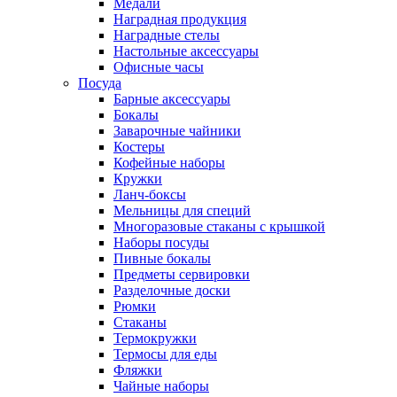
Медали
Наградная продукция
Наградные стелы
Настольные аксессуары
Офисные часы
Посуда
Барные аксессуары
Бокалы
Заварочные чайники
Костеры
Кофейные наборы
Кружки
Ланч-боксы
Мельницы для специй
Многоразовые стаканы с крышкой
Наборы посуды
Пивные бокалы
Предметы сервировки
Разделочные доски
Рюмки
Стаканы
Термокружки
Термосы для еды
Фляжки
Чайные наборы