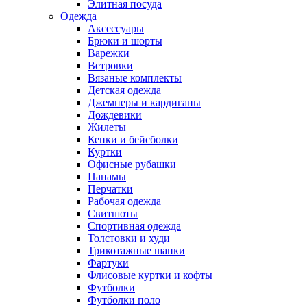
Элитная посуда
Одежда
Аксессуары
Брюки и шорты
Варежки
Ветровки
Вязаные комплекты
Детская одежда
Джемперы и кардиганы
Дождевики
Жилеты
Кепки и бейсболки
Куртки
Офисные рубашки
Панамы
Перчатки
Рабочая одежда
Свитшоты
Спортивная одежда
Толстовки и худи
Трикотажные шапки
Фартуки
Флисовые куртки и кофты
Футболки
Футболки поло