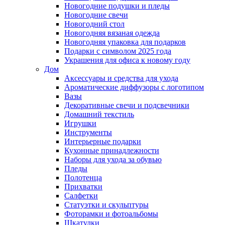
Новогодние подушки и пледы
Новогодние свечи
Новогодний стол
Новогодняя вязаная одежда
Новогодняя упаковка для подарков
Подарки с символом 2025 года
Украшения для офиса к новому году
Дом
Аксессуары и средства для ухода
Ароматические диффузоры с логотипом
Вазы
Декоративные свечи и подсвечники
Домашний текстиль
Игрушки
Инструменты
Интерьерные подарки
Кухонные принадлежности
Наборы для ухода за обувью
Пледы
Полотенца
Прихватки
Салфетки
Статуэтки и скульптуры
Фоторамки и фотоальбомы
Шкатулки