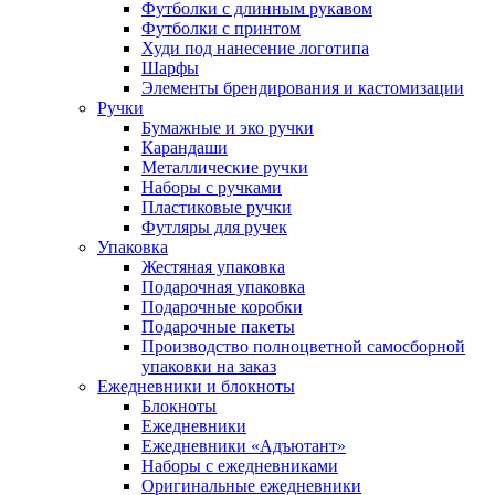
Футболки с длинным рукавом
Футболки с принтом
Худи под нанесение логотипа
Шарфы
Элементы брендирования и кастомизации
Ручки
Бумажные и эко ручки
Карандаши
Металлические ручки
Наборы с ручками
Пластиковые ручки
Футляры для ручек
Упаковка
Жестяная упаковка
Подарочная упаковка
Подарочные коробки
Подарочные пакеты
Производство полноцветной самосборной
упаковки на заказ
Ежедневники и блокноты
Блокноты
Ежедневники
Ежедневники «Адъютант»
Наборы с ежедневниками
Оригинальные ежедневники